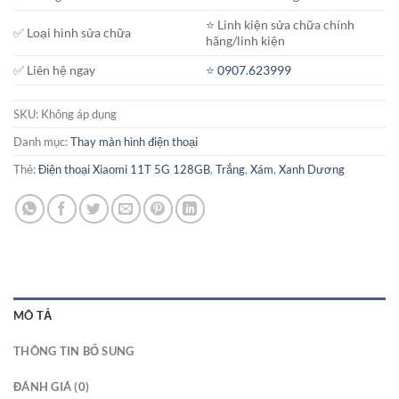
⭐️ Linh kiện sửa chữa chính
✅ Loại hình sửa chữa
hãng/linh kiện
✅ Liên hệ ngay
⭐️
0907.623999
SKU:
Không áp dụng
Danh mục:
Thay màn hình điện thoại
Thẻ:
Điện thoại Xiaomi 11T 5G 128GB
,
Trắng
,
Xám
,
Xanh Dương
MÔ TẢ
THÔNG TIN BỔ SUNG
ĐÁNH GIÁ (0)