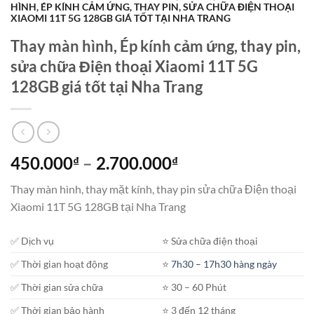
HÌNH, ÉP KÍNH CẢM ỨNG, THAY PIN, SỬA CHỮA ĐIỆN THOẠI
XIAOMI 11T 5G 128GB GIÁ TỐT TẠI NHA TRANG
Thay màn hình, Ép kính cảm ứng, thay pin,
sửa chữa Điện thoại Xiaomi 11T 5G
128GB giá tốt tại Nha Trang
Khoảng
450.000
–
2.700.000
₫
₫
giá:
Thay màn hình, thay mặt kính, thay pin sửa chữa Điện thoại
từ
Xiaomi 11T 5G 128GB tại Nha Trang
450.000₫
đến
✅ Dịch vụ
⭐️ Sửa chữa điện thoại
2.700.000₫
✅ Thời gian hoạt động
⭐️
7h30 – 17h30 hàng ngày
✅ Thời gian sửa chữa
⭐️ 30 – 60 Phút
✅ Thời gian bảo hành
⭐️ 3 đến 12 tháng