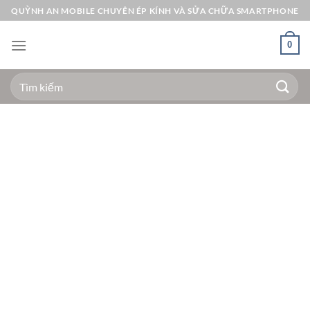
Bỏ
QUỲNH AN MOBILE CHUYÊN ÉP KÍNH VÀ SỬA CHỮA SMARTPHONE
qua
nội
0
dung
Tìm
kiếm: