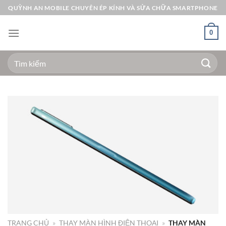
Bỏ
QUỲNH AN MOBILE CHUYÊN ÉP KÍNH VÀ SỬA CHỮA SMARTPHONE
qua
nội
0
dung
Tìm
kiếm:
TRANG CHỦ
»
THAY MÀN HÌNH ĐIỆN THOẠI
»
THAY MÀN