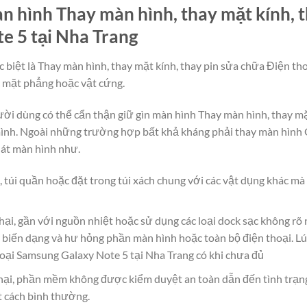
 hình Thay màn hình, thay mặt kính, t
e 5 tại Nha Trang
c biệt là Thay màn hình, thay mặt kính, thay pin sửa chữa Điện t
c mặt phẳng hoặc vật cứng.
người dùng có thể cẩn thận giữ gìn màn hình Thay màn hình, thay m
ình. Ngoài những trường hợp bất khả kháng phải thay màn hình 
nát màn hình như.
, túi quần hoặc đặt trong túi xách chung với các vật dụng khác m
hại, gần với nguồn nhiệt hoặc sử dụng các loại dock sạc không rõ
 biến dạng và hư hỏng phần màn hình hoặc toàn bộ điện thoại. Lú
hoại Samsung Galaxy Note 5 tại Nha Trang có khi chưa đủ
ại, phần mềm không được kiểm duyệt an toàn dẫn đến tình trạn
t cách bình thường.