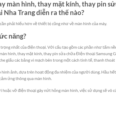
y màn hình, thay mặt kính, thay pin s
 Nha Trang diễn ra thế nào?
cần phải hiểu hơn về thiết bị cũng như về màn hình của máy.
hức năng?
rọng nhất của điện thoại. Với cấu tạo gồm các phần như tấm nền
àn hình, thay mặt kính, thay pin sửa chữa Điện thoại Samsung Ga
che giấu các bảng vi mạch bên trong một cách tinh tế, thanh thoát
lớp hình ảnh, dựa trên hoạt động đa nhiệm của người dùng. Hầu hế
 cảm ứng thông qua màn hình.
i hoặc vỡ điện thoại gây nứt hỏng màn hình, việc sử dụng sẽ vô cù