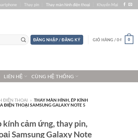
martphone
Thay pin
Thay màn hình điện thoại
Khuyến Mại
0
ĐĂNG NHẬP / ĐĂNG KÝ
GIỎ HÀNG /
0
₫
LIÊN HỆ
CÙNG HỆ THỐNG
 ĐIỆN THOẠI
»
THAY MÀN HÌNH, ÉP KÍNH
ỮA ĐIỆN THOẠI SAMSUNG GALAXY NOTE 5
 kính cảm ứng, thay pin,
oại Samsung Galaxy Note