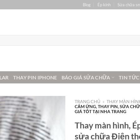
Blog
Ép kính
Sửa chữa s
LAR
THAY PIN IPHONE
BÁO GIÁ SỬA CHỮA
TIN TỨC
TRANG CHỦ
»
THAY MÀN HÌNH
CẢM ỨNG, THAY PIN, SỬA CH
GIÁ TỐT TẠI NHA TRANG
Thay màn hình, Ép
sửa chữa Điện th