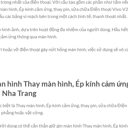
rọng nhất của điện thoại. Với cấu tạo gồm các phần như tấm nền
àn hình, Ép kính cảm ứng, thay pin, sửa chữa Điện thoại Vivo V27
iấu các bảng vi mạch bên trong một cách tinh tế, thanh thoát nhất.
lớp hình ảnh, dựa trên hoạt động đa nhiệm của người dùng. Hầu hế
 cảm ứng thông qua màn hình.
i hoặc vỡ điện thoại gây nứt hỏng màn hình, việc sử dụng sẽ vô cù
 hình Thay màn hình, Ép kính cảm ứng,
i Nha Trang
 biệt là Thay màn hình, Ép kính cảm ứng, thay pin, sửa chữa Điện
t phẳng hoặc vật cứng.
người dùng có thể cẩn thận giữ gìn màn hình Thay màn hình, Ép kín