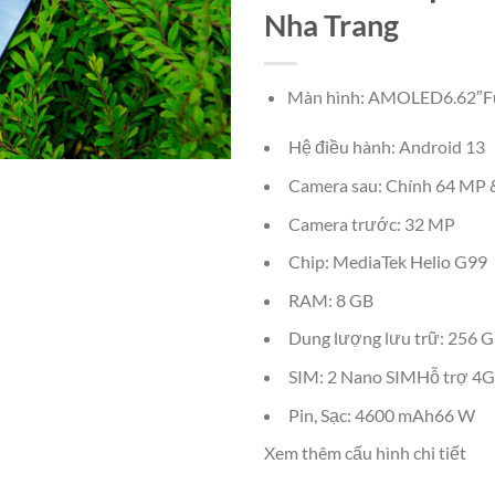
Nha Trang
Màn hình: AMOLED6.62″F
Hệ điều hành: Android 13
Camera sau: Chính 64 MP 
Camera trước: 32 MP
Chip: MediaTek Helio G99
RAM: 8 GB
Dung lượng lưu trữ: 256 
SIM: 2 Nano SIMHỗ trợ 4G
Pin, Sạc: 4600 mAh66 W
Xem thêm cấu hình chi tiết