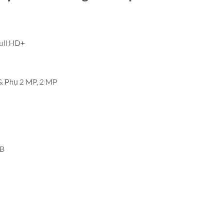
ull HD+
& Phụ 2 MP, 2 MP
GB