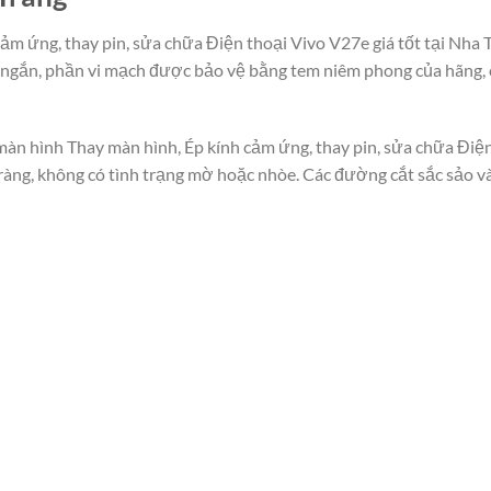
cảm ứng, thay pin, sửa chữa Điện thoại Vivo V27e giá tốt tại Nha
y ngắn, phần vi mạch được bảo vệ bằng tem niêm phong của hãng,
màn hình Thay màn hình, Ép kính cảm ứng, thay pin, sửa chữa Điện
õ ràng, không có tình trạng mờ hoặc nhòe. Các đường cắt sắc sảo