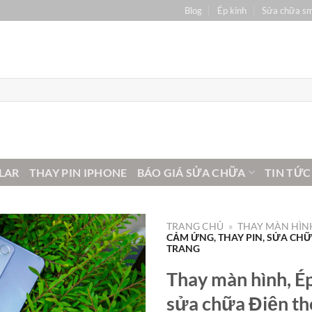
Blog
Ép kính
Sửa chữa s
LAR
THAY PIN IPHONE
BÁO GIÁ SỬA CHỮA
TIN TỨC
TRANG CHỦ
»
THAY MÀN HÌNH
CẢM ỨNG, THAY PIN, SỬA CHỮA
TRANG
Thay màn hình, Ép
sửa chữa Điện tho