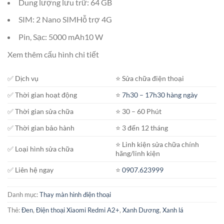
Dung lượng lưu trữ: 64 GB
SIM: 2 Nano SIMHỗ trợ 4G
Pin, Sạc: 5000 mAh10 W
Xem thêm cấu hình chi tiết
✅ Dịch vụ
⭐️ Sửa chữa điện thoại
✅ Thời gian hoạt động
⭐️
7h30 – 17h30 hàng ngày
✅ Thời gian sửa chữa
⭐️ 30 – 60 Phút
✅ Thời gian bảo hành
⭐️ 3 đến 12 tháng
⭐️ Linh kiện sửa chữa chính
✅ Loại hình sửa chữa
hãng/linh kiện
✅ Liên hệ ngay
⭐️
0907.623999
Danh mục:
Thay màn hình điện thoại
Thẻ:
Đen
,
Điện thoại Xiaomi Redmi A2+
,
Xanh Dương
,
Xanh lá