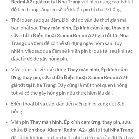
Redmi A2+ giá tốt tại Nha Trang
với hiệu năng cao. Nhiệt
độ bên trong tăng lên sẽ dễ khiến pin bị chai & hỏng.
Thói quen sạc qua đêm. Đôi khi do vấn đề thời gian mà
bạn phải sạc
Thay màn hình, Ép kính cảm ứng, thay pin,
sửa chữa Điện thoại Xiaomi Redmi A2+ giá tốt tại Nha
Trang
qua đêm để có thể sử dụng ngày hôm sau. Tuy
nhiên, việc sạc qua đêm sẽ khiến pin bị quá tải sau khi sạc
đầy, từ đó dễ gây hỏng pin.
Vừa cắm sạc vừa sử dụng
Thay màn hình, Ép kính cảm
ứng, thay pin, sửa chữa Điện thoại Xiaomi Redmi A2+
giá tốt tại Nha Trang
. Đây cũng là một thói quen không
tốt và có thể gây hỏng pin nếu thực hiện lâu dài.
Điện thoại bi va đập, dẫn đến viên pin bị xung đột & bị
hỏng.
Viên pin
Thay màn hình, Ép kính cảm ứng, thay pin, sửa
chữa Điện thoại Xiaomi Redmi A2+ giá tốt tại Nha Trang
đã cũ kỹ, không còn linh hoạt như trước và cần được thay