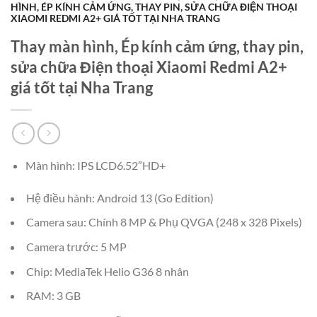
HÌNH, ÉP KÍNH CẢM ỨNG, THAY PIN, SỬA CHỮA ĐIỆN THOẠI
XIAOMI REDMI A2+ GIÁ TỐT TẠI NHA TRANG
Thay màn hình, Ép kính cảm ứng, thay pin,
sửa chữa Điện thoại Xiaomi Redmi A2+
giá tốt tại Nha Trang
Màn hình: IPS LCD6.52″HD+
Hệ điều hành: Android 13 (Go Edition)
Camera sau: Chính 8 MP & Phụ QVGA (248 x 328 Pixels)
Camera trước: 5 MP
Chip: MediaTek Helio G36 8 nhân
RAM: 3 GB