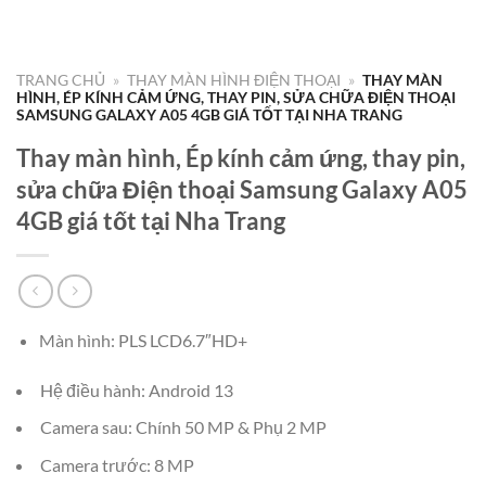
TRANG CHỦ
»
THAY MÀN HÌNH ĐIỆN THOẠI
»
THAY MÀN
HÌNH, ÉP KÍNH CẢM ỨNG, THAY PIN, SỬA CHỮA ĐIỆN THOẠI
SAMSUNG GALAXY A05 4GB GIÁ TỐT TẠI NHA TRANG
Thay màn hình, Ép kính cảm ứng, thay pin,
sửa chữa Điện thoại Samsung Galaxy A05
4GB giá tốt tại Nha Trang
Màn hình: PLS LCD6.7″HD+
Hệ điều hành: Android 13
Camera sau: Chính 50 MP & Phụ 2 MP
Camera trước: 8 MP