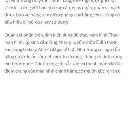
tại Nha Trang thay thế chính hãng, thường được gói một
cách kĩ lưỡng với bao bì cứng cáp, ngay ngắn, phần vi mạch
được bảo vệ bằng tem niêm phong của hãng, chưa từng có
dấu hiệu bị mở qua hay sử dụng.
Quan sát phần trên, linh kiện dùng để thay màn hình Thay
màn hình, Ép kính cảm ứng, thay pin, sửa chữa Điện thoại
Samsung Galaxy A05 4GB giá tốt tại Nha Trang có logo của
hãng được in ấn sắc nét, mực in rõ ràng, không có tình trạng
mờ hoặc nhòe. Các đường cắt sắc sảo và thanh mảnh là đặc
điểm chung của màn hình chính hãng, có nguồn gốc rõ ràng.