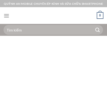
Bỏ
QUỲNH AN MOBILE CHUYÊN ÉP KÍNH VÀ SỬA CHỮA SMARTPHONE
qua
nội
0
dung
Tìm
kiếm: