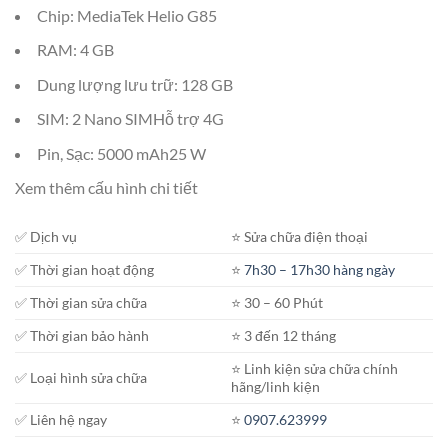
Chip: MediaTek Helio G85
RAM: 4 GB
Dung lượng lưu trữ: 128 GB
SIM: 2 Nano SIMHỗ trợ 4G
Pin, Sạc: 5000 mAh25 W
Xem thêm cấu hình chi tiết
✅ Dịch vụ
⭐️ Sửa chữa điện thoại
✅ Thời gian hoạt động
⭐️
7h30 – 17h30 hàng ngày
✅ Thời gian sửa chữa
⭐️ 30 – 60 Phút
✅ Thời gian bảo hành
⭐️ 3 đến 12 tháng
⭐️ Linh kiện sửa chữa chính
✅ Loại hình sửa chữa
hãng/linh kiện
✅ Liên hệ ngay
⭐️
0907.623999