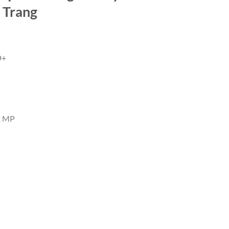
a Trang
D+
2 MP