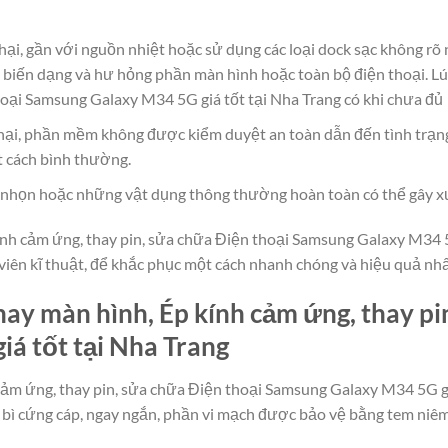
hại, gần với nguồn nhiệt hoặc sử dụng các loại dock sạc không rõ
 biến dạng và hư hỏng phần màn hình hoặc toàn bộ điện thoại. Lú
hoại Samsung Galaxy M34 5G giá tốt tại Nha Trang có khi chưa đủ
ại, phần mềm không được kiểm duyệt an toàn dẫn đến tình trạn
t cách bình thường.
g, nhọn hoặc những vật dụng thông thường hoàn toàn có thể gây x
nh cảm ứng, thay pin, sửa chữa Điện thoại Samsung Galaxy M34 5G g
viên kĩ thuật, để khắc phục một cách nhanh chóng và hiệu quả nhấ
ay màn hình, Ép kính cảm ứng, thay pi
á tốt tại Nha Trang
cảm ứng, thay pin, sửa chữa Điện thoại Samsung Galaxy M34 5G giá
 bì cứng cáp, ngay ngắn, phần vi mạch được bảo vệ bằng tem niêm