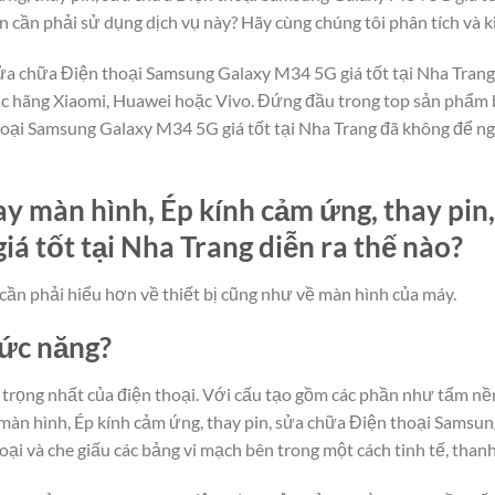
n cần phải sử dụng dịch vụ này? Hãy cùng chúng tôi phân tích và ki
sửa chữa Điện thoại Samsung Galaxy M34 5G giá tốt tại Nha Trang 
ác hãng Xiaomi, Huawei hoặc Vivo. Đứng đầu trong top sản phẩm b
hoại Samsung Galaxy M34 5G giá tốt tại Nha Trang đã không để ng
y màn hình, Ép kính cảm ứng, thay pin
 tốt tại Nha Trang diễn ra thế nào?
cần phải hiểu hơn về thiết bị cũng như về màn hình của máy.
hức năng?
rọng nhất của điện thoại. Với cấu tạo gồm các phần như tấm nền
màn hình, Ép kính cảm ứng, thay pin, sửa chữa Điện thoại Samsun
oại và che giấu các bảng vi mạch bên trong một cách tinh tế, than