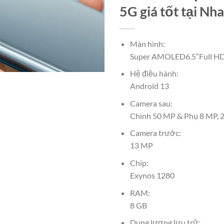
5G giá tốt tại Nh
Màn hình:
Super AMOLED6.5″Full H
Hệ điều hành:
Android 13
Camera sau:
Chính 50 MP & Phụ 8 MP, 
Camera trước:
13 MP
Chip:
Exynos 1280
RAM:
8 GB
Dung lượng lưu trữ: