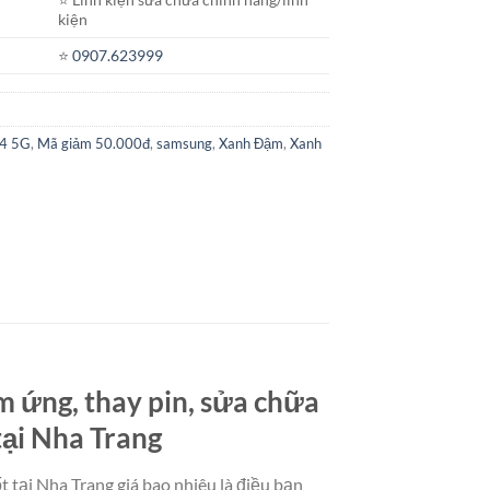
kiện
⭐️
0907.623999
34 5G
,
Mã giảm 50.000đ
,
samsung
,
Xanh Đậm
,
Xanh
m ứng, thay pin, sửa chữa
tại Nha Trang
 tại Nha Trang giá bao nhiêu là điều bạn