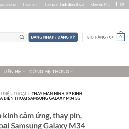
martphone
Thay pin
Thay màn hình điện thoại
Khuyến Mại
0
ĐĂNG NHẬP / ĐĂNG KÝ
GIỎ HÀNG /
0
₫
LIÊN HỆ
CÙNG HỆ THỐNG
 ĐIỆN THOẠI
»
THAY MÀN HÌNH, ÉP KÍNH
ỮA ĐIỆN THOẠI SAMSUNG GALAXY M34 5G
 kính cảm ứng, thay pin,
hoại Samsung Galaxy M34