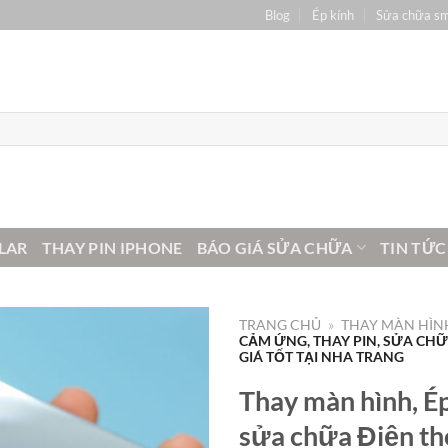
Blog
Ép kính
Sửa chữa s
LAR
THAY PIN IPHONE
BÁO GIÁ SỬA CHỮA
TIN TỨC
TRANG CHỦ
»
THAY MÀN HÌNH
CẢM ỨNG, THAY PIN, SỬA CH
GIÁ TỐT TẠI NHA TRANG
Thay màn hình, Ép
sửa chữa Điện t