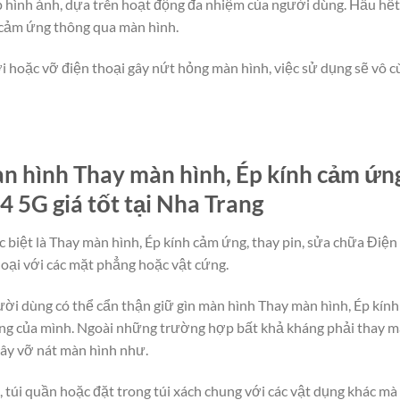
lớp hình ảnh, dựa trên hoạt động đa nhiệm của người dùng. Hầu hế
 cảm ứng thông qua màn hình.
i hoặc vỡ điện thoại gây nứt hỏng màn hình, việc sử dụng sẽ vô cù
 hình Thay màn hình, Ép kính cảm ứng,
 5G giá tốt tại Nha Trang
c biệt là Thay màn hình, Ép kính cảm ứng, thay pin, sửa chữa Điệ
oại với các mặt phẳng hoặc vật cứng.
người dùng có thể cẩn thận giữ gìn màn hình Thay màn hình, Ép kín
ng của mình. Ngoài những trường hợp bất khả kháng phải thay mà
ây vỡ nát màn hình như.
, túi quần hoặc đặt trong túi xách chung với các vật dụng khác m