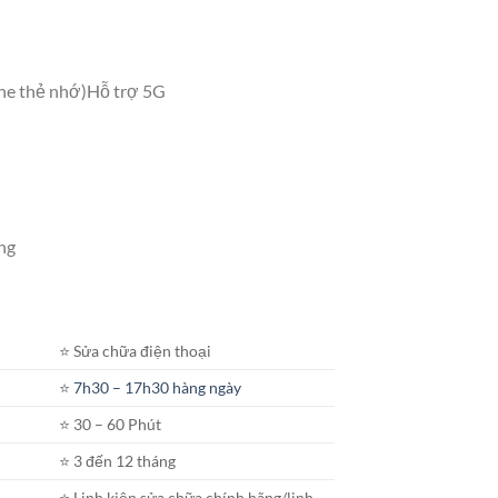
he thẻ nhớ)Hỗ trợ 5G
ng
⭐️ Sửa chữa điện thoại
⭐️
7h30 – 17h30 hàng ngày
⭐️ 30 – 60 Phút
⭐️ 3 đến 12 tháng
⭐️ Linh kiện sửa chữa chính hãng/linh