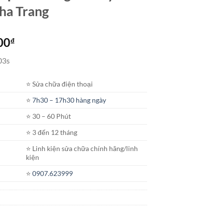
Nha Trang
Khoảng
00
₫
giá:
03s
từ
350.000₫
⭐️ Sửa chữa điện thoại
đến
1.100.000₫
⭐️
7h30 – 17h30 hàng ngày
⭐️ 30 – 60 Phút
⭐️ 3 đến 12 tháng
⭐️ Linh kiện sửa chữa chính hãng/linh
kiện
⭐️
0907.623999