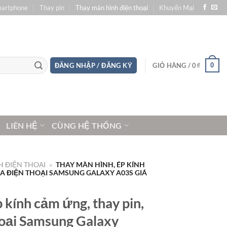
martphone
Thay pin
Thay màn hình điện thoại
Khuyến Mại
0
ĐĂNG NHẬP / ĐĂNG KÝ
GIỎ HÀNG /
0
₫
LIÊN HỆ
CÙNG HỆ THỐNG
 ĐIỆN THOẠI
»
THAY MÀN HÌNH, ÉP KÍNH
ỮA ĐIỆN THOẠI SAMSUNG GALAXY A03S GIÁ
 kính cảm ứng, thay pin,
oại Samsung Galaxy