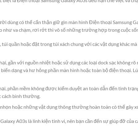
c biệt là Điện thoại Samsung Galaxy A03s đều hạn chế việc va ch
 người dùng có thể cẩn thận giữ gìn màn hình Điện thoại Samsung
 như va chạm, rơi rớt thì vô số những trường hợp trong cuộc sốn
, túi quần hoặc đặt trong túi xách chung với các vật dụng khác m
hại, gần với nguồn nhiệt hoặc sử dụng các loại dock sạc không rõ
 biến dạng và hư hỏng phần màn hình hoặc toàn bộ điện thoại. Lú
ại, phần mềm không được kiểm duyệt an toàn dẫn đến tình trạn
t cách bình thường.
g, nhọn hoặc những vật dụng thông thường hoàn toàn có thể gây x
alaxy A03s là linh kiện tinh vi, nên bạn cần đến sự giúp đỡ của c