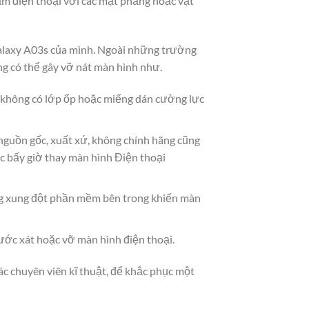
ạm điện thoại với các mặt phẳng hoặc vật
 Galaxy A03s của mình. Ngoài những trường
g có thể gây vỡ nát màn hình như.
à không có lớp ốp hoặc miếng dán cường lực
 nguồn gốc, xuất xứ, không chính hãng cũng
c bấy giờ thay màn hình Điện thoại
g xung đột phần mềm bên trong khiến màn
ước xát hoặc vỡ màn hình điện thoại.
ác chuyên viên kĩ thuật, để khắc phục một