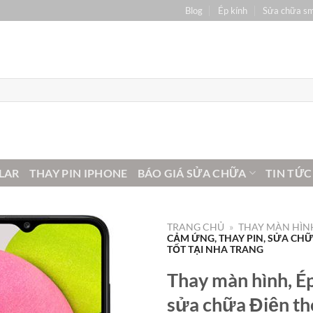
Blog
Ép kính
Sửa chữa s
LAR
THAY PIN IPHONE
BÁO GIÁ SỬA CHỮA
TIN TỨC
TRANG CHỦ
»
THAY MÀN HÌNH
CẢM ỨNG, THAY PIN, SỬA CH
TỐT TẠI NHA TRANG
Thay màn hình, Ép
sửa chữa Điện th