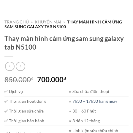
TRANG CHỦ
»
KHUYẾN MẠI
»
THAY MÀN HÌNH CẢM ỨNG
SAM SUNG GALAXY TAB N5100
Thay màn hình cảm ứng sam sung galaxy
tab N5100
Giá
Giá
850.000
700.000
₫
₫
gốc
hiện
✅ Dịch vụ
⭐️ Sửa chữa điện thoại
là:
tại
850.000₫.
là:
✅ Thời gian hoạt động
⭐️
7h30 – 17h30 hàng ngày
700.000₫.
✅ Thời gian sửa chữa
⭐️ 30 – 60 Phút
✅ Thời gian bảo hành
⭐️ 3 đến 12 tháng
⭐️ Linh kiện sửa chữa chính