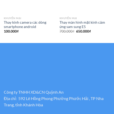
KHUYẾN MẠI
KHUYẾN MẠI
Thay kính camera các dòng
Thay màn hình mặt kính cảm
smartphone android
ứng sam sung E5
Giá
Giá
100.000
₫
700.000
₫
650.000
₫
gốc
hiện
là:
tại
700.000₫.
là:
650.000₫.
Công ty TNHH XD&CN Quỳnh An
Địa chỉ: 592 Lê Hồng Phong Phường Phước Hải , TP Nha
Trang, tỉnh Khánh Hòa