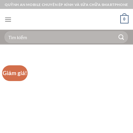
Bỏ
QUỲNH AN MOBILE CHUYÊN ÉP KÍNH VÀ SỬA CHỮA SMARTPHONE
qua
nội
0
dung
Tìm
kiếm:
Giảm giá!