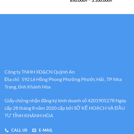
850.000
₫
–
3.100.000
₫
từ
giá:
600.000₫
từ
đến
850.000₫
2.300.000₫
đến
3.100.000₫
Công ty TNHH XD&CN Quỳnh An
Địa chỉ: 592 Lê Hồng Phong Phường Phước Hải , TP Nha
Trang, tỉnh Khánh Hòa
Giấy chứng nhận đăng ký kinh doanh số 4201905278 Ngày
cấp 28 tháng 8 năm 2020 cấp bới SỞ KẾ HOẠCH VÀ ĐẦU
TƯ TỈNH KHÁNH HÒA
CALL US
E-MAIL