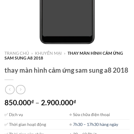
TRANG CHỦ
»
KHUYẾN MẠI
»
THAY MÀN HÌNH CẢM ỨNG
SAM SUNG A8 2018
thay màn hình cảm ứng sam sung a8 2018
Khoảng
850.000
–
2.900.000
₫
₫
giá:
✅ Dịch vụ
⭐️ Sửa chữa điện thoại
từ
850.000₫
✅ Thời gian hoạt động
⭐️
7h30 – 17h30 hàng ngày
đến