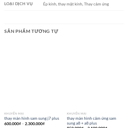
LOẠI DỊCH VỤ
Ép kính, thay mặt kính, Thay cảm ứng
SẢN PHẨM TƯƠNG TỰ
KHUYẾN MẠI
KHUYẾN MẠI
thay màn hình cảm ứng sam
thay màn hình sam sung j7 plus
sung a8 + a8 plus
Khoảng
600.000
₫
–
2.300.000
₫
giá:
Khoảng