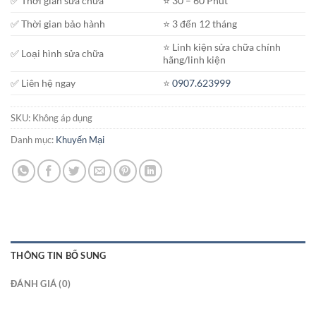
✅ Thời gian sửa chữa
⭐️ 30 – 60 Phút
2.900.000₫
✅ Thời gian bảo hành
⭐️ 3 đến 12 tháng
⭐️ Linh kiện sửa chữa chính
✅ Loại hình sửa chữa
hãng/linh kiện
✅ Liên hệ ngay
⭐️
0907.623999
SKU:
Không áp dụng
Danh mục:
Khuyến Mại
THÔNG TIN BỔ SUNG
ĐÁNH GIÁ (0)