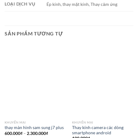
LOẠI DỊCH VỤ
Ép kính, thay mặt kính, Thay cảm ứng
SẢN PHẨM TƯƠNG TỰ
KHUYẾN MẠI
KHUYẾN MẠI
Thay kính camera các dòng
thay màn hình sam sung j7 plus
smartphone android
Khoảng
600.000
₫
–
2.300.000
₫
giá: