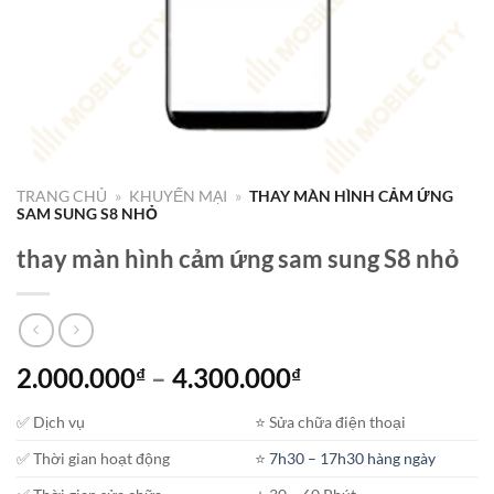
TRANG CHỦ
»
KHUYẾN MẠI
»
THAY MÀN HÌNH CẢM ỨNG
SAM SUNG S8 NHỎ
thay màn hình cảm ứng sam sung S8 nhỏ
Khoảng
2.000.000
–
4.300.000
₫
₫
giá:
✅ Dịch vụ
⭐️ Sửa chữa điện thoại
từ
2.000.000₫
✅ Thời gian hoạt động
⭐️
7h30 – 17h30 hàng ngày
đến