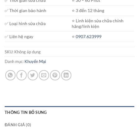
✅ Thời gian sửa chữa
⭐️ 30 – 60 Phút
4.300.000₫
✅ Thời gian bảo hành
⭐️ 3 đến 12 tháng
⭐️ Linh kiện sửa chữa chính
✅ Loại hình sửa chữa
hãng/linh kiện
✅ Liên hệ ngay
⭐️
0907.623999
SKU:
Không áp dụng
Danh mục:
Khuyến Mại
THÔNG TIN BỔ SUNG
ĐÁNH GIÁ (0)