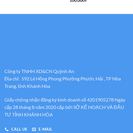
100.000
₫
từ
600.000₫
đến
2.300.000₫
Công ty TNHH XD&CN Quỳnh An
Địa chỉ: 592 Lê Hồng Phong Phường Phước Hải , TP Nha
Trang, tỉnh Khánh Hòa
Giấy chứng nhận đăng ký kinh doanh số 4201905278 Ngày
cấp 28 tháng 8 năm 2020 cấp bới SỞ KẾ HOẠCH VÀ ĐẦU
TƯ TỈNH KHÁNH HÒA
CALL US
E-MAIL