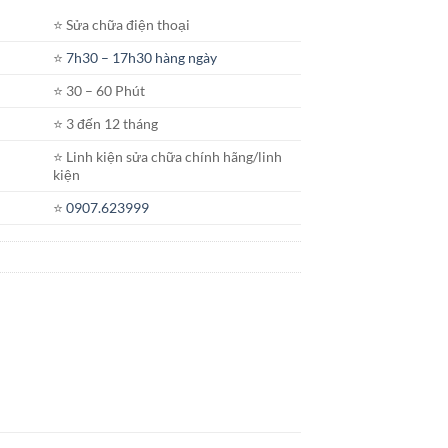
giá:
⭐️ Sửa chữa điện thoại
từ
650.000₫
⭐️
7h30 – 17h30 hàng ngày
đến
⭐️ 30 – 60 Phút
1.000.000₫
⭐️ 3 đến 12 tháng
⭐️ Linh kiện sửa chữa chính hãng/linh
kiện
⭐️
0907.623999