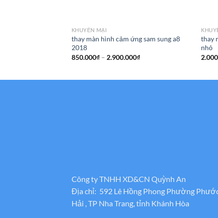
KHUYẾN MẠI
KHUY
thay màn hình cảm ứng sam sung a8
thay 
2018
nhỏ
Khoảng
850.000
₫
–
2.900.000
₫
2.000
giá:
từ
850.000₫
đến
2.900.000₫
Công ty TNHH XD&CN Quỳnh An
Địa chỉ: 592 Lê Hồng Phong Phường Phướ
Hải , TP Nha Trang, tỉnh Khánh Hòa