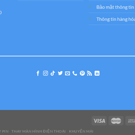
Bảo mật thông tin
0
Thông tin hàng hó
 PIN
THAY MÀN HÌNH ĐIỆN THOẠI
KHUYẾN MẠI