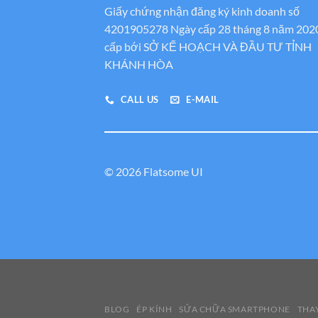
Giấy chứng nhận đăng ký kinh doanh số
4201905278 Ngày cấp 28 tháng 8 năm 202
cấp bới SỞ KẾ HOẠCH VÀ ĐẦU TƯ TỈNH
KHÁNH HÒA
CALL US
E-MAIL
© 2026 Flatsome UI
BLOG
ÉP KÍNH
SỬA CHỮA SMARTPHONE
THAY