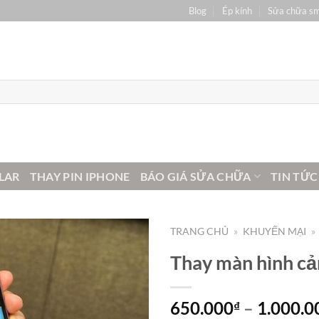
Blog
Ép kính
Sửa chữa s
LAR
THAY PIN IPHONE
BÁO GIÁ SỬA CHỮA
TIN TỨC
TRANG CHỦ
»
KHUYẾN MẠI
»
Thay màn hình c
650.000
–
1.000.0
₫