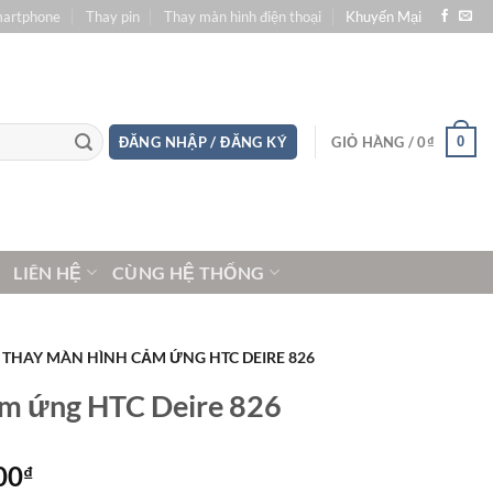
martphone
Thay pin
Thay màn hình điện thoại
Khuyến Mại
0
ĐĂNG NHẬP / ĐĂNG KÝ
GIỎ HÀNG /
0
₫
LIÊN HỆ
CÙNG HỆ THỐNG
THAY MÀN HÌNH CẢM ỨNG HTC DEIRE 826
ảm ứng HTC Deire 826
Khoảng
00
₫