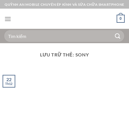
Bỏ
QUỲNH AN MOBILE CHUYÊN ÉP KÍNH VÀ SỬA CHỮA SMARTPHONE
qua
nội
0
dung
Tìm
kiếm:
LƯU TRỮ THẺ:
SONY
22
Th12