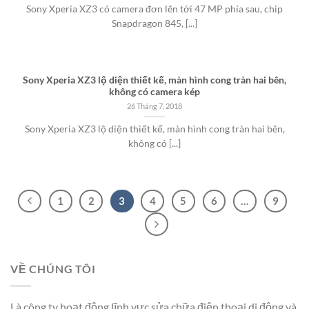
Sony Xperia XZ3 có camera đơn lên tới 47 MP phía sau, chip
Snapdragon 845, [...]
Sony Xperia XZ3 lộ diện thiết kế, màn hình cong tràn hai bên,
không có camera kép
26 Tháng 7, 2018
Sony Xperia XZ3 lộ diện thiết kế, màn hình cong tràn hai bên,
không có [...]
1
2
3
4
5
6
…
9
VỀ CHÚNG TÔI
Là công ty hoạt động lĩnh vực sửa chữa điện thoại di động và