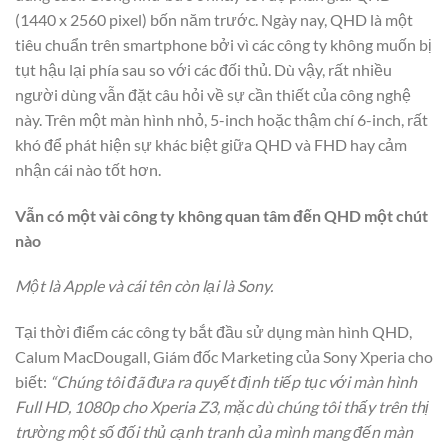
(1440 x 2560 pixel) bốn năm trước. Ngày nay, QHD là một
tiêu chuẩn trên smartphone bởi vì các công ty không muốn bị
tụt hậu lại phía sau so với các đối thủ. Dù vậy, rất nhiều
người dùng vẫn đặt câu hỏi về sự cần thiết của công nghệ
này. Trên một màn hình nhỏ, 5-inch hoặc thậm chí 6-inch, rất
khó để phát hiện sự khác biệt giữa QHD và FHD hay cảm
nhận cái nào tốt hơn.
Vẫn có một vài công ty không quan tâm đến QHD một chút
nào
Một là Apple và cái tên còn lại là Sony.
Tại thời điểm các công ty bắt đầu sử dụng màn hình QHD,
Calum MacDougall, Giám đốc Marketing của Sony Xperia cho
biết:
“Chúng tôi đã đưa ra quyết định tiếp tục với màn hình
Full HD, 1080p cho Xperia Z3, mặc dù chúng tôi thấy trên thị
trường một số đối thủ cạnh tranh của mình mang đến màn