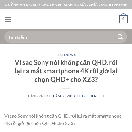
Bỏ
QUỲNH AN MOBILE CHUYÊN ÉP KÍNH VÀ SỬA CHỮA SMARTPHONE
qua
nội
0
dung
Tìm
kiếm:
TECH NEWS
Vì sao Sony nói không cần QHD, rồi
lại ra mắt smartphone 4K rồi giờ lại
chọn QHD+ cho XZ3?
ĐĂNG VÀO
31 THÁNG 8, 2018
BỞI
GOLDENFISH
Vì sao Sony nói không cần QHD, rồi lại ra mắt smartphone
4K rồi giờ lại chọn QHD+ cho XZ3?