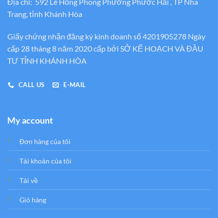
Địa chỉ: 592 Lê Hồng Phong Phường Phước Hải , TP Nha
Trang, tỉnh Khánh Hòa
Giấy chứng nhận đăng ký kinh doanh số 4201905278 Ngày
cấp 28 tháng 8 năm 2020 cấp bới SỞ KẾ HOẠCH VÀ ĐẦU
TƯ TỈNH KHÁNH HÒA
CALL US
E-MAIL
My account
Đơn hàng của tôi
Tải khoản của tôi
Tải về
Giỏ hàng