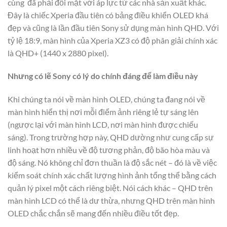
cùng đã phải đối mặt với áp lực từ các nhà sản xuất khác.
Đây là chiếc Xperia đầu tiên có bảng điều khiển OLED khá
đẹp và cũng là lần đầu tiên Sony sử dụng màn hình QHD. Với
tỷ lệ 18:9, màn hình của Xperia XZ3 có độ phân giải chính xác
là QHD+ (1440 x 2880 pixel).
Nhưng có lẽ Sony có lý do chính đáng để làm điều này
Khi chúng ta nói về màn hình OLED, chúng ta đang nói về
màn hình hiển thị nơi mỗi điểm ảnh riêng lẻ tự sáng lên
(ngược lại với màn hình LCD, nơi màn hình được chiếu
sáng). Trong trường hợp này, QHD dường như cung cấp sự
linh hoạt hơn nhiều về độ tương phản, độ bão hòa màu và
độ sáng. Nó không chỉ đơn thuần là độ sắc nét – đó là về việc
kiểm soát chính xác chất lượng hình ảnh tổng thể bằng cách
quản lý pixel một cách riêng biệt. Nói cách khác – QHD trên
màn hình LCD có thể là dư thừa, nhưng QHD trên màn hình
OLED chắc chắn sẽ mang đến nhiều điều tốt đẹp.