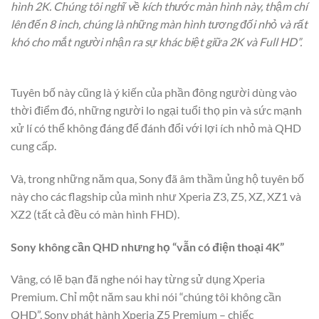
hình 2K. Chúng tôi nghĩ về kích thước màn hình này, thậm chí
lên đến 8 inch, chúng là những màn hình tương đối nhỏ và rất
khó cho mắt người nhận ra sự khác biệt giữa 2K và Full HD”.
Tuyên bố này cũng là ý kiến của phần đông người dùng vào
thời điểm đó, những người lo ngại tuổi thọ pin và sức mạnh
xử lí có thể không đáng để đánh đổi với lợi ích nhỏ mà QHD
cung cấp.
Và, trong những năm qua, Sony đã âm thầm ủng hộ tuyên bố
này cho các flagship của mình như Xperia Z3, Z5, XZ, XZ1 và
XZ2 (tất cả đều có màn hình FHD).
Sony không cần QHD nhưng họ “vẫn có điện thoại 4K”
Vâng, có lẽ bạn đã nghe nói hay từng sử dụng Xperia
Premium. Chỉ một năm sau khi nói “chúng tôi không cần
QHD”, Sony phát hành Xperia Z5 Premium – chiếc