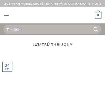
Bỏ
QUỲNH AN MOBILE CHUYÊN ÉP KÍNH VÀ SỬA CHỮA SMARTPHONE
qua
nội
0
dung
Tìm
kiếm:
LƯU TRỮ THẺ:
SONY
24
Th4