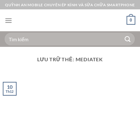
Bỏ
QUỲNH AN MOBILE CHUYÊN ÉP KÍNH VÀ SỬA CHỮA SMARTPHONE
qua
nội
0
dung
Tìm
kiếm:
LƯU TRỮ THẺ:
MEDIATEK
10
Th12