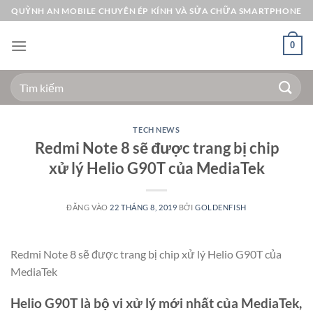
Bỏ
QUỲNH AN MOBILE CHUYÊN ÉP KÍNH VÀ SỬA CHỮA SMARTPHONE
qua
nội
0
dung
Tìm
kiếm:
TECH NEWS
Redmi Note 8 sẽ được trang bị chip
xử lý Helio G90T của MediaTek
ĐĂNG VÀO
22 THÁNG 8, 2019
BỞI
GOLDENFISH
Redmi Note 8 sẽ được trang bị chip xử lý Helio G90T của
MediaTek
Helio G90T là bộ vi xử lý mới nhất của MediaTek,