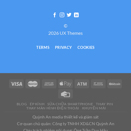
©
2026 UX Themes
TERMS
PRIVACY
COOKIES
BLOG
ÉP KÍNH
SỬA CHỮA SMARTPHONE
THAY PIN
THAY MÀN HÌNH ĐIỆN THOẠI
KHUYẾN MẠI
Quỳnh An media thiết kế và giám sát
Cơ quan chủ quản: Công ty TNHH XD&CN Quỳnh An
Chịu trách nhiệm nội dung: Ông Trần Duy Hậu