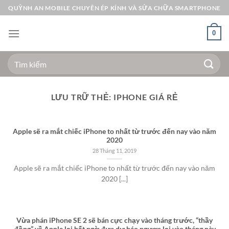
Bỏ
QUỲNH AN MOBILE CHUYÊN ÉP KÍNH VÀ SỬA CHỮA SMARTPHONE
qua
nội
0
dung
Tìm
kiếm:
LƯU TRỮ THẺ:
IPHONE GIÁ RẺ
Apple sẽ ra mắt chiếc iPhone to nhất từ trước đến nay vào năm
2020
28 Tháng 11, 2019
Apple sẽ ra mắt chiếc iPhone to nhất từ trước đến nay vào năm
2020 [...]
Vừa phán iPhone SE 2 sẽ bán cực chạy vào tháng trước, “thầy