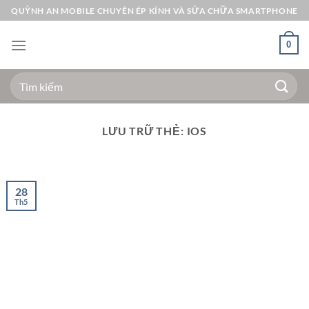
Bỏ
QUỲNH AN MOBILE CHUYÊN ÉP KÍNH VÀ SỬA CHỮA SMARTPHONE
qua
nội
0
dung
Tìm
kiếm:
LƯU TRỮ THẺ:
IOS
28
Th5