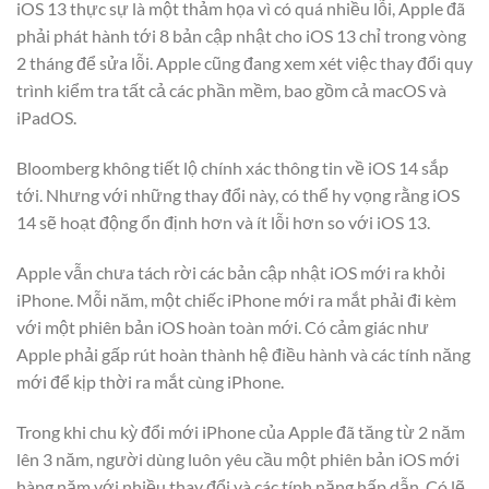
iOS 13 thực sự là một thảm họa vì có quá nhiều lỗi, Apple đã
phải phát hành tới 8 bản cập nhật cho iOS 13 chỉ trong vòng
2 tháng để sửa lỗi. Apple cũng đang xem xét việc thay đổi quy
trình kiểm tra tất cả các phần mềm, bao gồm cả macOS và
iPadOS.
Bloomberg không tiết lộ chính xác thông tin về iOS 14 sắp
tới. Nhưng với những thay đổi này, có thể hy vọng rằng iOS
14 sẽ hoạt động ổn định hơn và ít lỗi hơn so với iOS 13.
Apple vẫn chưa tách rời các bản cập nhật iOS mới ra khỏi
iPhone. Mỗi năm, một chiếc iPhone mới ra mắt phải đi kèm
với một phiên bản iOS hoàn toàn mới. Có cảm giác như
Apple phải gấp rút hoàn thành hệ điều hành và các tính năng
mới để kịp thời ra mắt cùng iPhone.
Trong khi chu kỳ đổi mới iPhone của Apple đã tăng từ 2 năm
lên 3 năm, người dùng luôn yêu cầu một phiên bản iOS mới
hàng năm với nhiều thay đổi và các tính năng hấp dẫn. Có lẽ