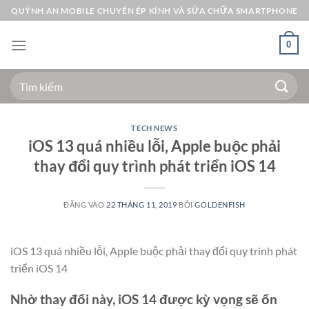
Bỏ
QUỲNH AN MOBILE CHUYÊN ÉP KÍNH VÀ SỬA CHỮA SMARTPHONE
qua
nội
0
dung
Tìm
kiếm:
TECH NEWS
iOS 13 quá nhiều lỗi, Apple buộc phải
thay đổi quy trình phát triển iOS 14
ĐĂNG VÀO
22 THÁNG 11, 2019
BỞI
GOLDENFISH
iOS 13 quá nhiều lỗi, Apple buộc phải thay đổi quy trình phát
triển iOS 14
Nhờ thay đổi này, iOS 14 được kỳ vọng sẽ ổn