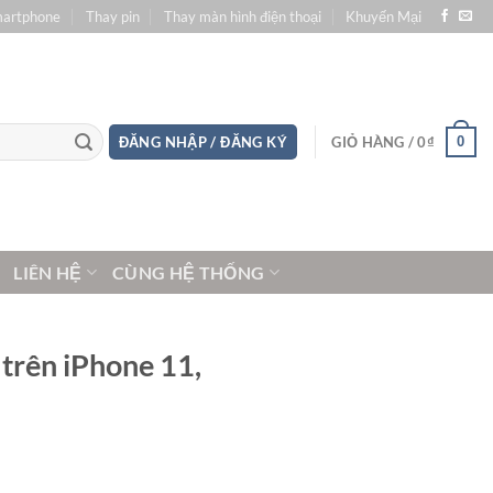
martphone
Thay pin
Thay màn hình điện thoại
Khuyến Mại
0
ĐĂNG NHẬP / ĐĂNG KÝ
GIỎ HÀNG /
0
₫
LIÊN HỆ
CÙNG HỆ THỐNG
 trên iPhone 11,