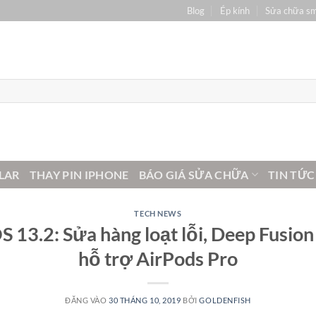
Blog
Ép kính
Sửa chữa s
LAR
THAY PIN IPHONE
BÁO GIÁ SỬA CHỮA
TIN TỨC
TECH NEWS
S 13.2: Sửa hàng loạt lỗi, Deep Fusion
hỗ trợ AirPods Pro
ĐĂNG VÀO
30 THÁNG 10, 2019
BỞI
GOLDENFISH