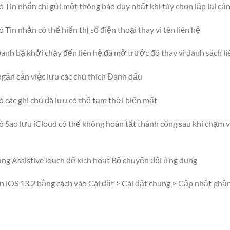
 Tin nhắn chỉ gửi một thông báo duy nhất khi tùy chọn lặp lại c
 Tin nhắn có thể hiển thị số điện thoại thay vì tên liên hệ
anh bạ khởi chạy đến liên hệ đã mở trước đó thay vì danh sách li
ngăn cản việc lưu các chú thích Đánh dấu
ó các ghi chú đã lưu có thể tạm thời biến mất
ó Sao lưu iCloud có thể không hoàn tất thành công sau khi chạm v
dụng AssistiveTouch để kích hoạt Bộ chuyển đổi ứng dụng
n iOS 13.2 bằng cách vào Cài đặt > Cài đặt chung > Cập nhật ph