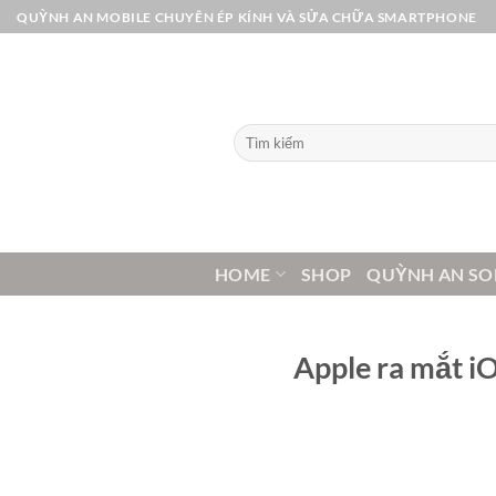
Bỏ
QUỲNH AN MOBILE CHUYÊN ÉP KÍNH VÀ SỬA CHỮA SMARTPHONE
qua
nội
dung
Tìm
kiếm:
HOME
SHOP
QUỲNH AN SO
Apple ra mắt iO