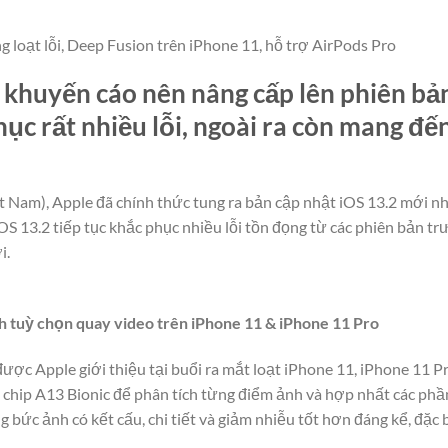
g loạt lỗi, Deep Fusion trên iPhone 11, hỗ trợ AirPods Pro
khuyến cáo nên nâng cấp lên phiên bả
ục rất nhiều lỗi, ngoài ra còn mang đế
t Nam), Apple đã chính thức tung ra bản cập nhật iOS 13.2 mới 
OS 13.2 tiếp tục khắc phục nhiều lỗi tồn đọng từ các phiên bản tr
i.
h tuỳ chọn quay video trên iPhone 11 & iPhone 11 Pro
ược Apple giới thiệu tại buổi ra mắt loạt iPhone 11, iPhone 11 
 chip A13 Bionic để phân tích từng điểm ảnh và hợp nhất các phầ
 bức ảnh có kết cấu, chi tiết và giảm nhiễu tốt hơn đáng kể, đặc b