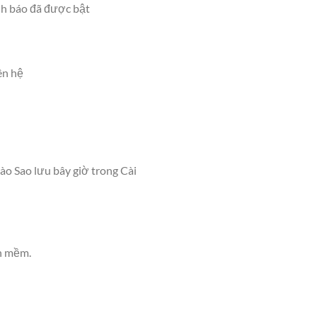
ảnh báo đã được bật
ên hệ
ào Sao lưu bây giờ trong Cài
ần mềm.