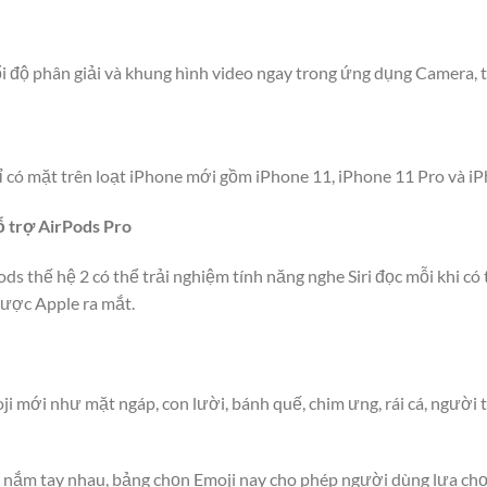
i độ phân giải và khung hình video ngay trong ứng dụng Camera, t
hỉ có mặt trên loạt iPhone mới gồm iPhone 11, iPhone 11 Pro và i
ỗ trợ AirPods Pro
ds thế hệ 2 có thể trải nghiệm tính năng nghe Siri đọc mỗi khi có
được Apple ra mắt.
 mới như mặt ngáp, con lười, bánh quế, chim ưng, rái cá, người 
 nắm tay nhau, bảng chọn Emoji nay cho phép người dùng lựa ch