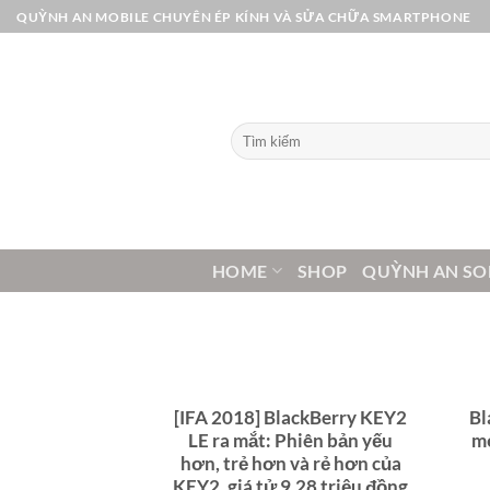
Bỏ
QUỲNH AN MOBILE CHUYÊN ÉP KÍNH VÀ SỬA CHỮA SMARTPHONE
qua
nội
dung
Tìm
kiếm:
HOME
SHOP
QUỲNH AN SO
[IFA 2018] BlackBerry KEY2
Bl
LE ra mắt: Phiên bản yếu
mọ
hơn, trẻ hơn và rẻ hơn của
KEY2, giá tử 9,28 triệu đồng