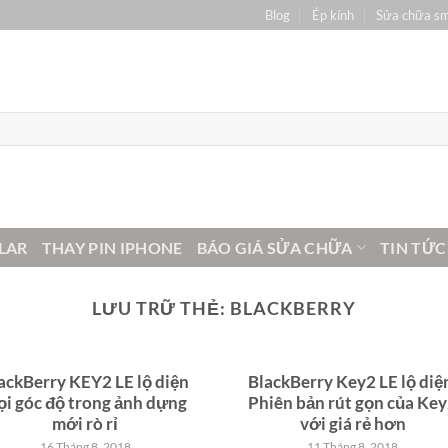
Blog
Ép kính
Sửa chữa s
LAR
THAY PIN IPHONE
BÁO GIÁ SỬA CHỮA
TIN TỨC
LƯU TRỮ THẺ:
BLACKBERRY
ackBerry KEY2 LE lộ diện
BlackBerry Key2 LE lộ diệ
i góc độ trong ảnh dựng
Phiên bản rút gọn của Ke
mới rò rỉ
với giá rẻ hơn
16 Tháng 8, 2018
11 Tháng 8, 2018