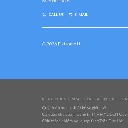
KHÁNH HÒA
CALL US
E-MAIL
© 2026 Flatsome UI
BLOG
ÉP KÍNH
SỬA CHỮA SMARTPHONE
THAY
Quỳnh An media thiết kế và giám sát
Cơ quan chủ quản: Công ty TNHH XD&CN Quỳ
Chịu trách nhiệm nội dung: Ông Trần Duy Hậu