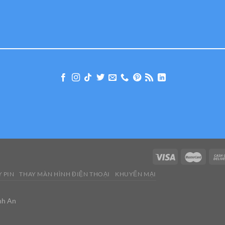
 PIN
THAY MÀN HÌNH ĐIỆN THOẠI
KHUYẾN MẠI
nh An