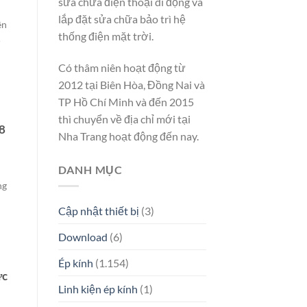
sửa chữa điện thoại di động và
lắp đặt sửa chữa bảo trì hệ
ên
thống điện mặt trời.
ẻ
Có thâm niên hoạt động từ
2012 tại Biên Hòa, Đồng Nai và
TP Hồ Chí Minh và đến 2015
thì chuyển về địa chỉ mới tại
8
Nha Trang hoạt động đến nay.
DANH MỤC
ng
Cập nhật thiết bị
(3)
Download
(6)
Ép kính
(1.154)
ức
Linh kiện ép kính
(1)