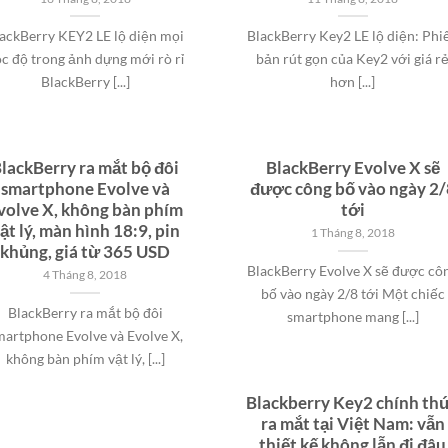
ackBerry KEY2 LE lộ diện mọi
BlackBerry Key2 LE lộ diện: Phi
c độ trong ảnh dựng mới rò rỉ
bản rút gọn của Key2 với giá r
BlackBerry [...]
hơn [...]
lackBerry ra mắt bộ đôi
BlackBerry Evolve X sẽ
smartphone Evolve và
được công bố vào ngày 2/
volve X, không bàn phím
tới
ật lý, màn hình 18:9, pin
1 Tháng 8, 2018
khủng, giá từ 365 USD
BlackBerry Evolve X sẽ được cô
4 Tháng 8, 2018
bố vào ngày 2/8 tới Một chiếc
BlackBerry ra mắt bộ đôi
smartphone mang [...]
martphone Evolve và Evolve X,
không bàn phím vật lý, [...]
Blackberry Key2 chính th
ra mắt tại Việt Nam: vẫn
thiết kế không lẫn đi đâu