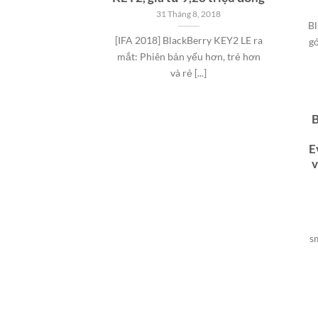
31 Tháng 8, 2018
Bl
[IFA 2018] BlackBerry KEY2 LE ra
gó
mắt: Phiên bản yếu hơn, trẻ hơn
và rẻ [...]
B
E
v
s