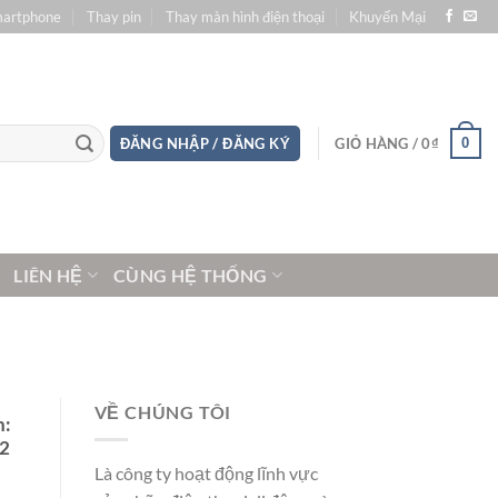
martphone
Thay pin
Thay màn hình điện thoại
Khuyến Mại
0
ĐĂNG NHẬP / ĐĂNG KÝ
GIỎ HÀNG /
0
₫
LIÊN HỆ
CÙNG HỆ THỐNG
VỀ CHÚNG TÔI
n:
y2
Là công ty hoạt động lĩnh vực