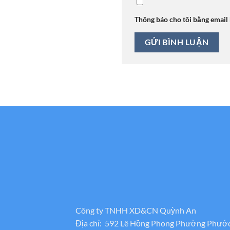
Thông báo cho tôi bằng email
Công ty TNHH XD&CN Quỳnh An
Địa chỉ: 592 Lê Hồng Phong Phường Phướ