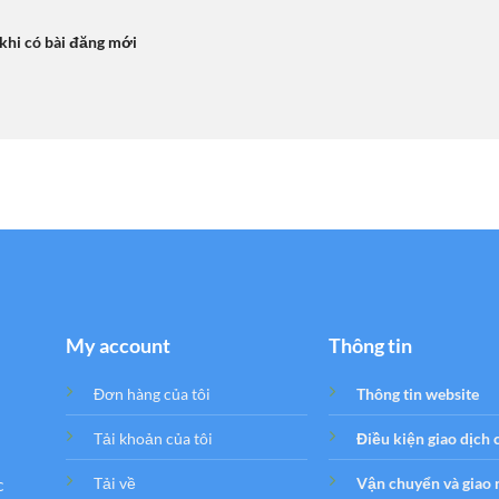
 khi có bài đăng mới
My account
Thông tin
Đơn hàng của tôi
Thông tin website
Tải khoản của tôi
Điều kiện giao dịch
c
Tải về
Vận chuyển và giao