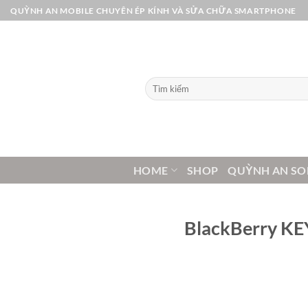
Bỏ
QUỲNH AN MOBILE CHUYÊN ÉP KÍNH VÀ SỬA CHỮA SMARTPHONE
qua
nội
dung
Tìm
kiếm:
HOME
SHOP
QUỲNH AN SO
BlackBerry KEY