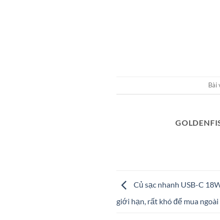
Bài 
GOLDENFI
Củ sạc nhanh USB-C 18W 
giới hạn, rất khó để mua ngoài