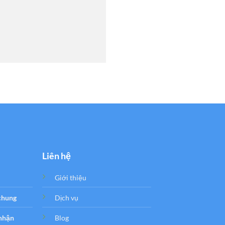
Liên hệ
Giới thiệu
 chung
Dịch vụ
 nhận
Blog