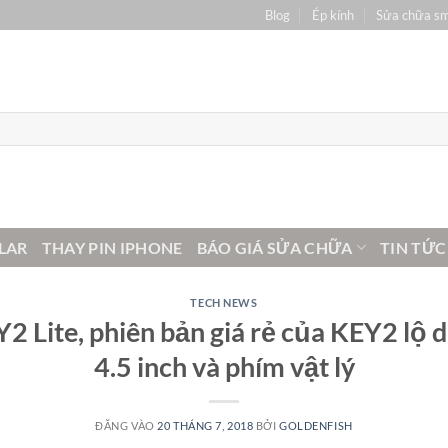
Blog
Ép kính
Sửa chữa s
LAR
THAY PIN IPHONE
BÁO GIÁ SỬA CHỮA
TIN TỨC
TECH NEWS
2 Lite, phiên bản giá rẻ của KEY2 lộ d
4.5 inch và phím vật lý
ĐĂNG VÀO
20 THÁNG 7, 2018
BỞI
GOLDENFISH