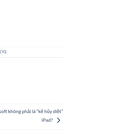
KEY2
.
oft không phải là “kẻ hủy diệt”
iPad?