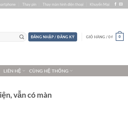
martphone
Thay pin
Thay màn hình điện thoại
Khuyến Mại
0
ĐĂNG NHẬP / ĐĂNG KÝ
GIỎ HÀNG /
0
₫
LIÊN HỆ
CÙNG HỆ THỐNG
iện, vẫn có màn