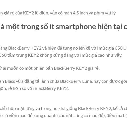
 giá rẻ của KEY2 lộ diện, vẫn có màn 4.5 inch và phím vật lý
à một trong số ít smartphone hiện tại c
làng BlackBerry KEY2 và hiện đã tung nó lên kệ với mức giá 650 
 660 tầm trung KEY2 không xứng đáng với mức giá cao như vậy.
 cứ ai muốn có một phiên bản BlackBerry KEY2 giá rẻ.
van Blass vừa đăng tải ảnh chủa BlackBerry Luna, hay còn được gọi
gọn, rẻ hơn so với BlackBerry KEY2.
chỉ chụp mặt lưng và trông nó khá giống BlackBerry KEY2, kể cả c
te có viền màu đỏ xung quanh (các nút cũng có màu đỏ), điều mà 