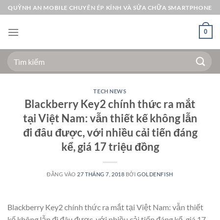
Bỏ
QUỲNH AN MOBILE CHUYÊN ÉP KÍNH VÀ SỬA CHỮA SMARTPHONE
qua
nội
0
dung
Tìm
kiếm:
TECH NEWS
Blackberry Key2 chính thức ra mắt
tại Việt Nam: vẫn thiết kế không lẫn
đi đâu được, với nhiều cải tiến đáng
kể, giá 17 triệu đồng
ĐĂNG VÀO
27 THÁNG 7, 2018
BỞI
GOLDENFISH
Blackberry Key2 chính thức ra mắt tại Việt Nam: vẫn thiết
kế không lẫn đi đâu được, với nhiều cải tiến đáng kể, giá 17