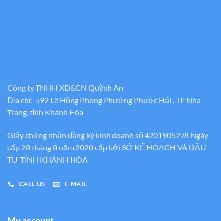
Công ty TNHH XD&CN Quỳnh An
Địa chỉ: 592 Lê Hồng Phong Phường Phước Hải , TP Nha
Trang, tỉnh Khánh Hòa
Giấy chứng nhận đăng ký kinh doanh số 4201905278 Ngày
cấp 28 tháng 8 năm 2020 cấp bới SỞ KẾ HOẠCH VÀ ĐẦU
TƯ TỈNH KHÁNH HÒA
CALL US
E-MAIL
My account