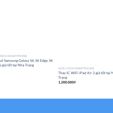
CHỮA SMARTPHONE
vỏ Samsung Galaxy S6, S6 Edge, S6
e giá tốt tại Nha Trang
SỬA CHỮA SMARTPHONE
Thay IC WiFi iPad Air 2 giá tốt tại
Trang
1.200.000
₫