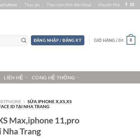
martphone
Thay pin
Thay màn hình điện thoại
Khuyến Mại
0
ĐĂNG NHẬP / ĐĂNG KÝ
GIỎ HÀNG /
0
₫
LIÊN HỆ
CÙNG HỆ THỐNG
ARTPHONE
»
SỬA IPHONE X,XS,XS
FACE ID TẠI NHA TRANG
XS Max,iphone 11,pro
ại Nha Trang