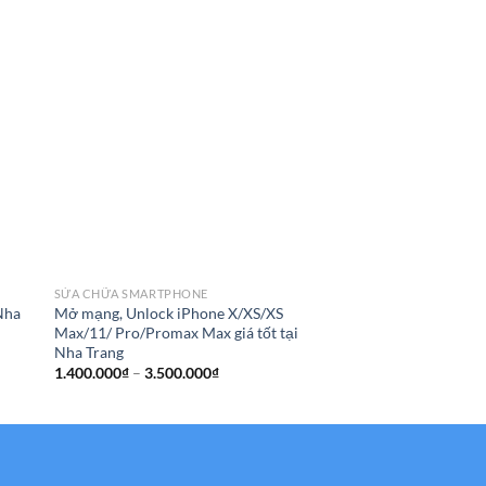
SỬA CHỮA SMARTPHO
Sửa Samsung Galaxy 
wifi, wifi yếu giá tốt
SỬA CHỮA SMARTPHONE
950
₫
 Nha
Mở mạng, Unlock iPhone X/XS/XS
Max/11/ Pro/Promax Max giá tốt tại
Nha Trang
Khoảng
1.400.000
₫
–
3.500.000
₫
giá:
từ
1.400.000₫
đến
3.500.000₫