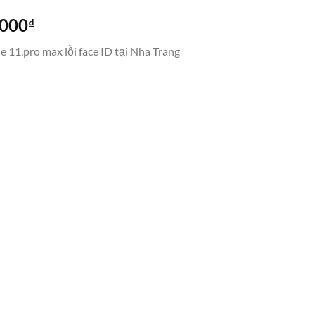
Khoảng
.000
₫
giá:
 11,pro max lỗi face ID tại Nha Trang
từ
1.300.000₫
đến
1.900.000₫