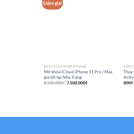
Giảm giá!
SỬA CHỮA SMARTPHONE
SỬA 
Mở khóa iCloud iPhone 11 Pro | Max
Thay 
giá tốt tại Nha Trang
Activ
Giá
Giá
8.500.000
₫
7.500.000
₫
800
₫
gốc
hiện
là:
tại
8.500.000₫.
là:
7.500.000₫.