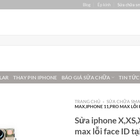
Blog
Ép kính
Sửa chữa s
LAR
THAY PIN IPHONE
BÁO GIÁ SỬA CHỮA
TIN TỨC
TRANG CHỦ
»
SỬA CHỮA SM
MAX,IPHONE 11,PRO MAX LỖI 
Sửa iphone X,XS,
max lỗi face ID t