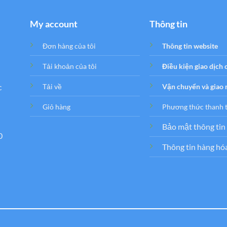
My account
Thông tin
Đơn hàng của tôi
Thông tin website
Tải khoản của tôi
Điều kiện giao dịch
c
Tải về
Vận chuyển và giao
Giỏ hàng
Phương thức thanh 
Bảo mật thông tin
0
Thông tin hàng hó