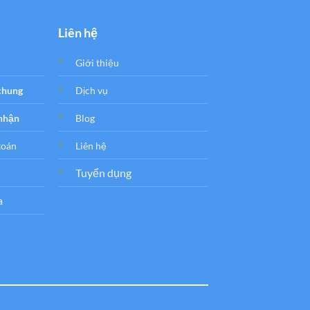
Liên hệ
Giới thiệu
 chung
Dịch vụ
 nhận
Blog
toán
Liên hệ
Tuyển dụng
a