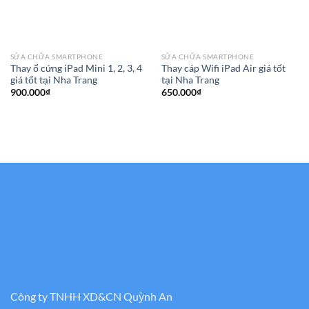
SỬA CHỮA SMARTPHONE
SỬA CHỮA SMARTPHONE
Thay ổ cứng iPad Mini 1, 2, 3, 4
Thay cáp Wifi iPad Air giá tốt
giá tốt tại Nha Trang
tại Nha Trang
900.000
₫
650.000
₫
Công ty TNHH XD&CN Quỳnh An