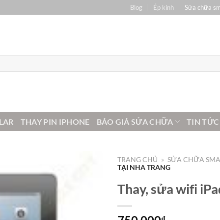
Blog
Ép kính
Sửa chữa s
LAR
THAY PIN IPHONE
BÁO GIÁ SỬA CHỮA
TIN TỨC
TRANG CHỦ
»
SỬA CHỮA SM
TẠI NHA TRANG
Thay, sửa wifi iPa
₫