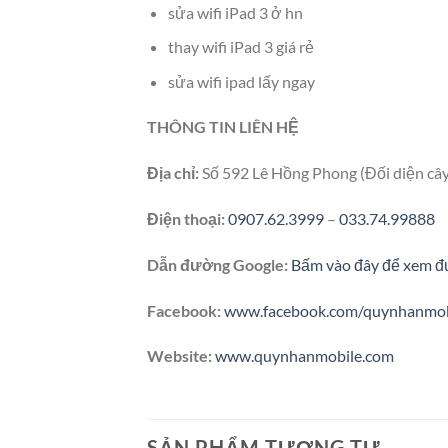
sửa wifi iPad 3 ở hn
thay wifi iPad 3 giá rẻ
sửa wifi ipad lấy ngay
THÔNG TIN LIÊN HỆ
Địa chỉ:
Số 592 Lê Hồng Phong (Đối diện câ
Điện thoại:
0907.62.3999
–
033.74.99888
Dẫn đường Google:
Bấm vào đây để xem đ
Facebook:
www.facebook.com/quynhanmob
Website:
www.quynhanmobile.com
SẢN PHẨM TƯƠNG TỰ