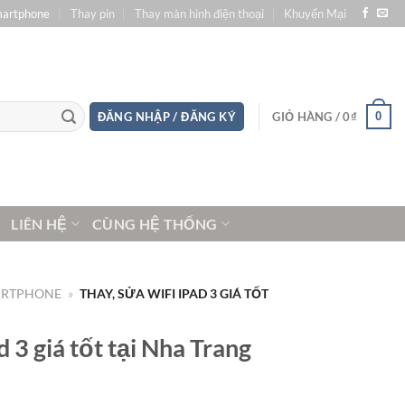
martphone
Thay pin
Thay màn hình điện thoại
Khuyến Mại
0
ĐĂNG NHẬP / ĐĂNG KÝ
GIỎ HÀNG /
0
₫
LIÊN HỆ
CÙNG HỆ THỐNG
ARTPHONE
»
THAY, SỬA WIFI IPAD 3 GIÁ TỐT
d 3 giá tốt tại Nha Trang