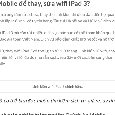
obile để thay, sửa wifi iPad 3?
rung tâm sửa chữa, thay thế linh kiện thì điều đầu tiên họ quan 
lập là đơn vị có uy tín hàng đầu tại Hà nội và và HCM về dịch vụ 
fi iPad 3 mà còn rất nhiều dịch vụ khác bạn có thể tham khảo qua ho
. Bao giá toàn Việt Nam. Dịch vụ bảo đảm chất lượng tốt và hỗ trợ
3, thay wifi iPad 3 có thời gian từ 1-3 tháng. Linh kiện IC wifi, a
 hiện lỗi và lỗi đó do nhà sản xuất. Sau đây mời các bạn cùng tha
le.
Linh kiện wifi iPad 3 chính hãng
3, có thể bạn đọc muốn tìm kiếm dịch vụ giá rẻ, uy tín
 3 chuyên nghiệp tại trung tâm Quỳnh An Mobile