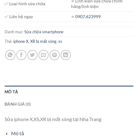
⭐️ Linh kiện sửa chữa chính
✅ Loại hình sửa chữa
hãng/linh kiện
✅ Liên hệ ngay
⭐️
0907.623999
Danh mục:
Sửa chữa smartphone
Thẻ:
iphone X
,
XR bị mất sóng
,
xs
MÔ TẢ
ĐÁNH GIÁ (0)
Sửa iphone X,XS,XR bị mất sóng tại Nha Trang
Mô tả