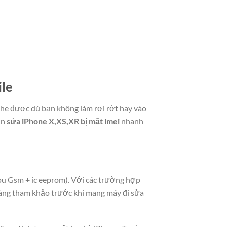
ile
ghe được dù bạn không làm rơi rớt hay vào
ận
sửa iPhone X,XS,XR bị mất imei
nhanh
Cpu Gsm + ic eeprom). Với các trường hợp
hàng tham khảo trước khi mang máy đi sửa