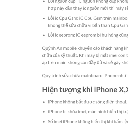
Lỗi nguồn cấp: iC nguồn không cấp không
hợp này cần thay ic nguồn mới thì máy s
Lỗi ic Cpu Gsm: iC Cpu Gsm trên mainbo
không thể sửa chữa vì bản thân Cpu Gsm 
Lỗi ic eeprom: iC eeprom bị hư hỏng cũn
Quỳnh An mobile khuyến cáo khách hàng kh
chữa của kỹ thuật. Khi máy bị mất imei còn t
áp trên main không còn đầy đủ và sẽ gây khó
Quy trình sửa chữa mainboard iPhone như 
Hiện tượng khi iPhone X,
iPhone không bắt được sóng điện thoại.
iPhone bị khóa imei, màn hình hiển thị t
Số imei iPhone không hiển thị khi bấm lệ