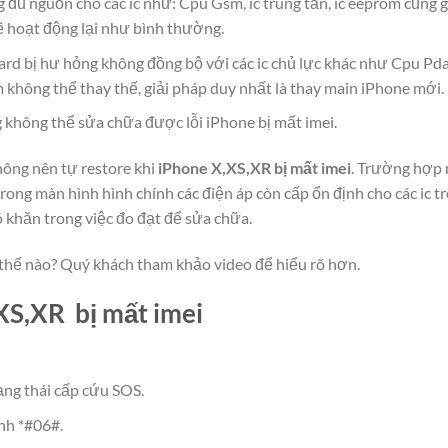
 đủ nguồn cho các ic như: Cpu Gsm, ic trung tần, ic eeprom cũng 
ẽ hoạt động lại như bình thường.
ard bị hư hỏng không đồng bộ với các ic chủ lực khác như Cpu Pda
không thể thay thế, giải pháp duy nhất là thay main iPhone mới.
g không thể sửa chữa được lỗi iPhone bị mất imei.
ông nên tự restore khi
iPhone X,XS,XR bị mất imei
. Trường hợp 
rong màn hình hình chính các điện áp còn cấp ổn định cho các ic trê
 khăn trong việc đo đạt để sửa chữa.
thế nào? Quý khách tham khảo video để hiểu rõ hơn.
XS,XR bị mất imei
rạng thái cấp cứu SOS.
nh *#06#.