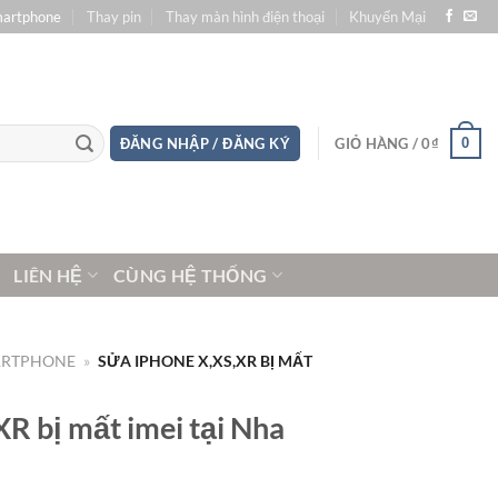
martphone
Thay pin
Thay màn hình điện thoại
Khuyến Mại
0
ĐĂNG NHẬP / ĐĂNG KÝ
GIỎ HÀNG /
0
₫
LIÊN HỆ
CÙNG HỆ THỐNG
ARTPHONE
»
SỬA IPHONE X,XS,XR BỊ MẤT
R bị mất imei tại Nha