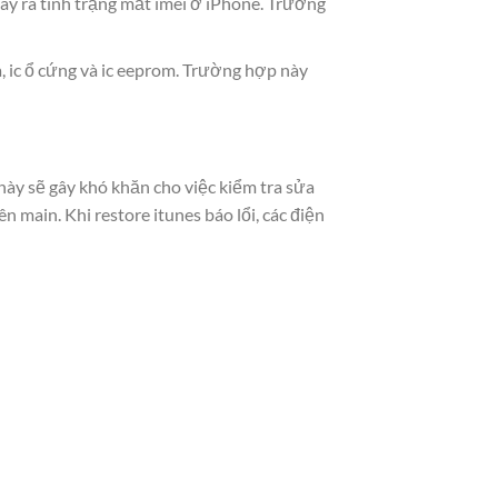
gây ra tình trạng mất imei ở iPhone. Trường
, ic ổ cứng và ic eeprom. Trường hợp này
này sẽ gây khó khăn cho việc kiểm tra sửa
n main. Khi restore itunes báo lổi, các điện