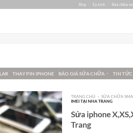
Blog
Ép kính
Sửa chữa s
LAR
THAY PIN IPHONE
BÁO GIÁ SỬA CHỮA
TIN TỨC
TRANG CHỦ
»
SỬA CHỮA SM
IMEI TẠI NHA TRANG
Sửa iphone X,XS,X
Trang