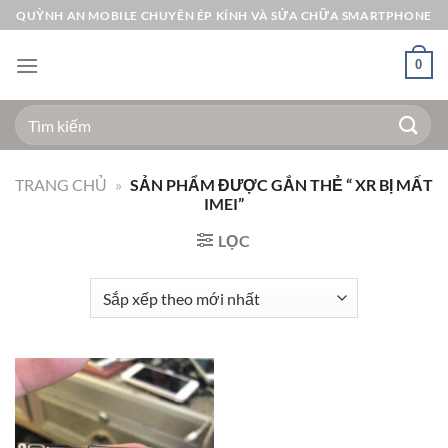
Bỏ
QUỲNH AN MOBILE CHUYÊN ÉP KÍNH VÀ SỬA CHỮA SMARTPHONE
qua
nội
0
dung
Tìm
kiếm:
TRANG CHỦ
»
SẢN PHẨM ĐƯỢC GẮN THẺ “ XR BỊ MẤT
IMEI”
LỌC