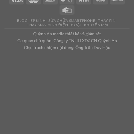
BLOG
ÉP KÍNH
SỬA CHỮA SMARTPHONE
THAY PIN
THAY MÀN HÌNH ĐIỆN THOẠI
KHUYẾN MẠI
Quỳnh An media thiết kế và giám sát
Cơ quan chủ quản: Công ty TNHH XD&CN Quỳnh An
Chịu trách nhiệm nội dung: Ông Trần Duy Hậu