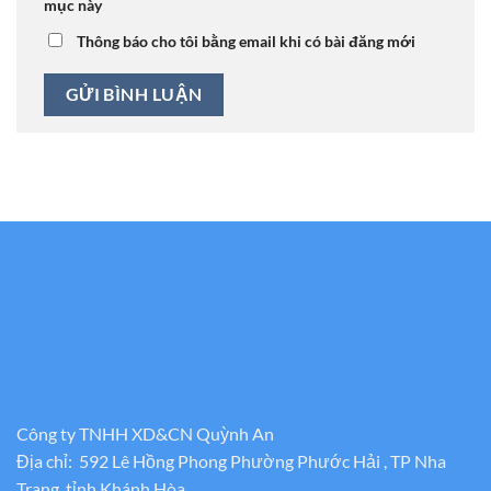
mục này
Thông báo cho tôi bằng email khi có bài đăng mới
Công ty TNHH XD&CN Quỳnh An
Địa chỉ: 592 Lê Hồng Phong Phường Phước Hải , TP Nha
Trang, tỉnh Khánh Hòa