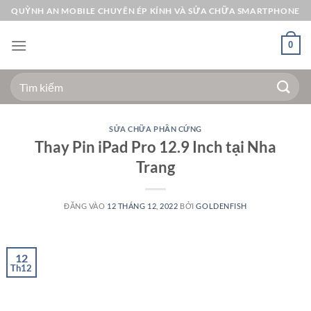
Bỏ
QUỲNH AN MOBILE CHUYÊN ÉP KÍNH VÀ SỬA CHỮA SMARTPHONE
qua
nội
0
dung
Tìm
kiếm:
SỬA CHỮA PHẦN CỨNG
Thay Pin iPad Pro 12.9 Inch tại Nha
Trang
ĐĂNG VÀO
12 THÁNG 12, 2022
BỞI
GOLDENFISH
12
Th12