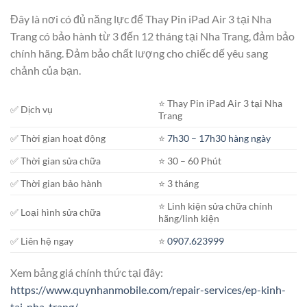
Đây là nơi có đủ năng lực để Thay Pin iPad Air 3 tại Nha
Trang có bảo hành từ 3 đến 12 tháng tại Nha Trang, đảm bảo
chính hãng. Đảm bảo chất lượng cho chiếc dế yêu sang
chảnh của bạn.
⭐️ Thay Pin iPad Air 3 tại Nha
✅ Dịch vụ
Trang
✅ Thời gian hoạt động
⭐️
7h30 – 17h30 hàng ngày
✅ Thời gian sửa chữa
⭐️ 30 – 60 Phút
✅ Thời gian bảo hành
⭐️ 3 tháng
⭐️ Linh kiện sửa chữa chính
✅ Loại hình sửa chữa
hãng/linh kiện
✅ Liên hệ ngay
⭐️
0907.623999
Xem bảng giá chính thức tại đây:
https://www.quynhanmobile.com/repair-services/ep-kinh-
tai-nha-trang/