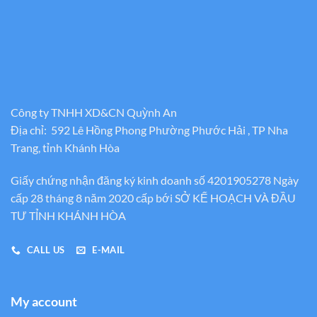
Công ty TNHH XD&CN Quỳnh An
Địa chỉ: 592 Lê Hồng Phong Phường Phước Hải , TP Nha
Trang, tỉnh Khánh Hòa
Giấy chứng nhận đăng ký kinh doanh số 4201905278 Ngày
cấp 28 tháng 8 năm 2020 cấp bới SỞ KẾ HOẠCH VÀ ĐẦU
TƯ TỈNH KHÁNH HÒA
CALL US
E-MAIL
My account