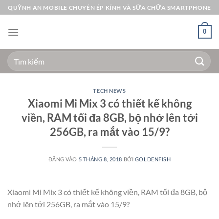
Bỏ
QUỲNH AN MOBILE CHUYÊN ÉP KÍNH VÀ SỬA CHỮA SMARTPHONE
qua
nội
0
dung
Tìm
kiếm:
TECH NEWS
Xiaomi Mi Mix 3 có thiết kế không
viền, RAM tối đa 8GB, bộ nhớ lên tới
256GB, ra mắt vào 15/9?
ĐĂNG VÀO
5 THÁNG 8, 2018
BỞI
GOLDENFISH
Xiaomi Mi Mix 3 có thiết kế không viền, RAM tối đa 8GB, bộ
nhớ lên tới 256GB, ra mắt vào 15/9?