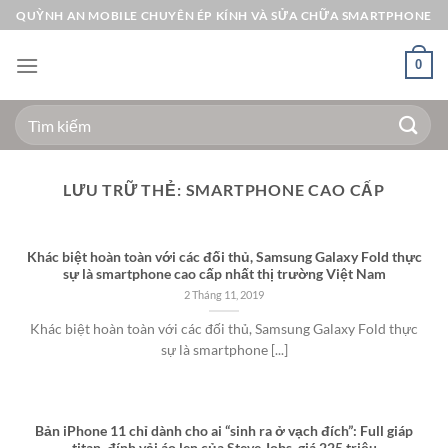
Bỏ
QUỲNH AN MOBILE CHUYÊN ÉP KÍNH VÀ SỬA CHỮA SMARTPHONE
qua
nội
0
dung
Tìm
kiếm:
LƯU TRỮ THẺ:
SMARTPHONE CAO CẤP
Khác biệt hoàn toàn với các đối thủ, Samsung Galaxy Fold thực
sự là smartphone cao cấp nhất thị trường Việt Nam
2 Tháng 11, 2019
Khác biệt hoàn toàn với các đối thủ, Samsung Galaxy Fold thực
sự là smartphone [...]
Bản iPhone 11 chỉ dành cho ai “sinh ra ở vạch đích”: Full giáp