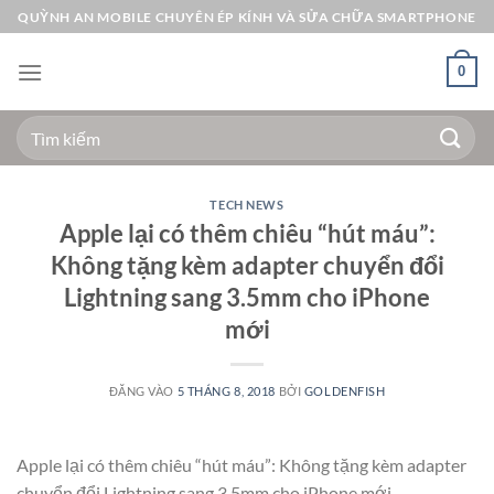
Bỏ
QUỲNH AN MOBILE CHUYÊN ÉP KÍNH VÀ SỬA CHỮA SMARTPHONE
qua
nội
0
dung
Tìm
kiếm:
TECH NEWS
Apple lại có thêm chiêu “hút máu”:
Không tặng kèm adapter chuyển đổi
Lightning sang 3.5mm cho iPhone
mới
ĐĂNG VÀO
5 THÁNG 8, 2018
BỞI
GOLDENFISH
Apple lại có thêm chiêu “hút máu”: Không tặng kèm adapter
chuyển đổi Lightning sang 3.5mm cho iPhone mới