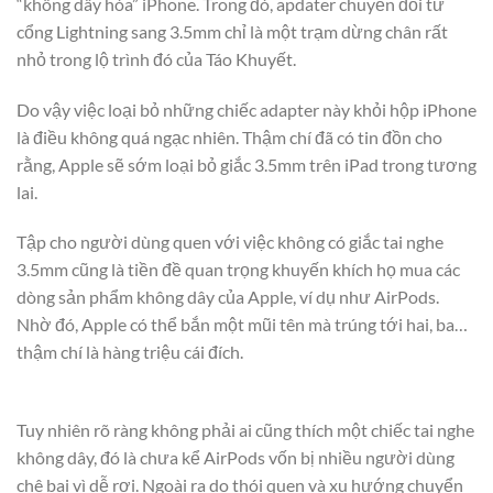
“không dây hóa” iPhone. Trong đó, apdater chuyển đổi từ
cổng Lightning sang 3.5mm chỉ là một trạm dừng chân rất
nhỏ trong lộ trình đó của Táo Khuyết.
Do vậy việc loại bỏ những chiếc adapter này khỏi hộp iPhone
là điều không quá ngạc nhiên. Thậm chí đã có tin đồn cho
rằng, Apple sẽ sớm loại bỏ giắc 3.5mm trên iPad trong tương
lai.
Tập cho người dùng quen với việc không có giắc tai nghe
3.5mm cũng là tiền đề quan trọng khuyến khích họ mua các
dòng sản phẩm không dây của Apple, ví dụ như AirPods.
Nhờ đó, Apple có thể bắn một mũi tên mà trúng tới hai, ba…
thậm chí là hàng triệu cái đích.
Tuy nhiên rõ ràng không phải ai cũng thích một chiếc tai nghe
không dây, đó là chưa kể AirPods vốn bị nhiều người dùng
chê bai vì dễ rơi. Ngoài ra do thói quen và xu hướng chuyển