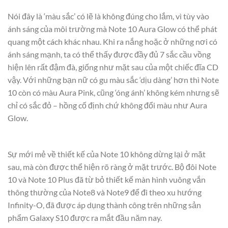
Nói đây là ‘màu sắc’ có lẽ là không đúng cho lắm, vì tùy vào
ánh sáng của môi trường mà Note 10 Aura Glow có thể phát
quang một cách khác nhau. Khi ra nắng hoặc ở những nơi có
ánh sáng mạnh, ta có thể thấy được đầy đủ 7 sắc cầu vồng
hiện lên rất đậm đà, giống như mặt sau của một chiếc đĩa CD
vậy. Với những bạn nữ có gu màu sắc ‘dịu dàng’ hơn thì Note
10 còn có màu Aura Pink, cũng ‘óng ánh’ không kém nhưng sẽ
chỉ có sắc đỏ – hồng cố định chứ không đổi màu như Aura
Glow.
Sự mới mẻ về thiết kế của Note 10 không dừng lại ở mặt
sau, mà còn được thể hiện rõ ràng ở mặt trước. Bộ đôi Note
10 và Note 10 Plus đã từ bỏ thiết kế màn hình vuông vắn
thông thường của Note8 và Note9 để đi theo xu hướng
Infinity-O, đã được áp dụng thành công trên những sản
phẩm Galaxy S10 được ra mắt đầu năm nay.