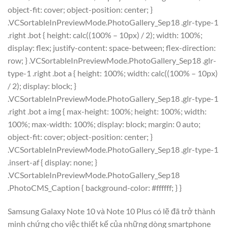
object-fit: cover; object-position: center; }
.VCSortableInPreviewMode.PhotoGallery_Sep18 .glr-type-1
.right .bot { height: calc((100% – 10px) / 2); width: 100%;
display: flex; justify-content: space-between; flex-direction:
row; } .VCSortableInPreviewMode.PhotoGallery_Sep18 .glr-
type-1 .right .bot a { height: 100%; width: calc((100% – 10px)
/ 2); display: block; }
.VCSortableInPreviewMode.PhotoGallery_Sep18 .glr-type-1
.right .bot a img { max-height: 100%; height: 100%; width:
100%; max-width: 100%; display: block; margin: 0 auto;
object-fit: cover; object-position: center; }
.VCSortableInPreviewMode.PhotoGallery_Sep18 .glr-type-1
.insert-af { display: none; }
.VCSortableInPreviewMode.PhotoGallery_Sep18
.PhotoCMS_Caption { background-color: #ffffff; } }
Samsung Galaxy Note 10 và Note 10 Plus có lẽ đã trở thành
minh chứng cho việc thiết kế của những dòng smartphone