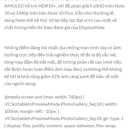
AMOLED hỗ trợ HDR10+, với độ phân giải FullHD trên Note
10 và 1440p trên bản Note 10 Plus. Vẫn như thường lệ,
dòng Note thế hệ thứ 10 lại tiếp tục đạt vị trí cao nhất về
chất lượng hiển thị theo đánh giá của DisplayMate.
Những điểm đáng nói nhất của những màn hình này có ảnh
hưởng trực tiếp đến trải nghiệm thực tế đó là độ sắc nét,
tông màu đậm đà bắt mắt, độ tương phản rất cao (nhờ việc
tắt được hoàn toàn điểm ảnh màu đen) và không thể không
kể tới là khả năng giảm 42% ánh sáng xanh để bảo vệ mắt
của người dùng.
@media screen and (max-width: 760px) {
.VCSortableInPreviewMode.PhotoGallery_Sep18 { width:
100vw; margin-left: -10px; }
.VCSortableInPreviewMode.PhotoGallery_Sep18 .glr-type-1
{ display: flex; justify-content: space-between; flex-wrap: