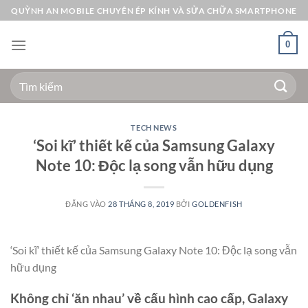
Bỏ
QUỲNH AN MOBILE CHUYÊN ÉP KÍNH VÀ SỬA CHỮA SMARTPHONE
qua
nội
0
dung
Tìm
kiếm:
TECH NEWS
‘Soi kĩ’ thiết kế của Samsung Galaxy
Note 10: Độc lạ song vẫn hữu dụng
ĐĂNG VÀO
28 THÁNG 8, 2019
BỞI
GOLDENFISH
‘Soi kĩ’ thiết kế của Samsung Galaxy Note 10: Độc lạ song vẫn
hữu dụng
Không chỉ ‘ăn nhau’ về cấu hình cao cấp, Galaxy