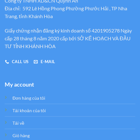
Công ty TNHH XD&CN Quỳnh An
Địa chỉ: 592 Lê Hồng Phong Phường Phước Hải , TP Nha
Trang, tỉnh Khánh Hòa
Giấy chứng nhận đăng ký kinh doanh số 4201905278 Ngày
cấp 28 tháng 8 năm 2020 cấp bới SỞ KẾ HOẠCH VÀ ĐẦU
TƯ TỈNH KHÁNH HÒA
CALL US
E-MAIL
My account
Đơn hàng của tôi
Tải khoản của tôi
Tải về
Giỏ hàng