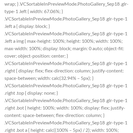
wrap; } .VCSortableInPreviewMode.PhotoGallery_Sep18 .glr-
type-1 .left { width: 67.06%; }
.VCSortableInPreviewMode.PhotoGallery_Sep18 .glr-type-1
.left a { display: block; }
.VCSortableInPreviewMode.PhotoGallery_Sep18 .glr-type-1
.left a img { max-height: 100%; height: 100%; width: 100%;
max-width: 100%; display: block; margin: 0 auto; object-fit:
cover; object-position: center; }
.VCSortableInPreviewMode.PhotoGallery_Sep18 .glr-type-1
.right { display: flex; flex-direction: column; justify-content:
space-between; width: calc(32.94% – 5px); }
.VCSortableInPreviewMode.PhotoGallery_Sep18 .glr-type-1
.right .top { display: none; }
.VCSortableInPreviewMode.PhotoGallery_Sep18 .glr-type-1
.right .bot { height: 100%; width: 100%; display: flex; justify-
content: space-between; flex-direction: column; }
.VCSortableInPreviewMode.PhotoGallery_Sep18 .glr-type-1
.right .bot a { height: calc((100% – 5px) / 2); width: 100%;