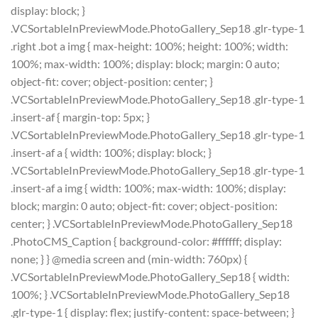
display: block; }
.VCSortableInPreviewMode.PhotoGallery_Sep18 .glr-type-1
.right .bot a img { max-height: 100%; height: 100%; width:
100%; max-width: 100%; display: block; margin: 0 auto;
object-fit: cover; object-position: center; }
.VCSortableInPreviewMode.PhotoGallery_Sep18 .glr-type-1
.insert-af { margin-top: 5px; }
.VCSortableInPreviewMode.PhotoGallery_Sep18 .glr-type-1
.insert-af a { width: 100%; display: block; }
.VCSortableInPreviewMode.PhotoGallery_Sep18 .glr-type-1
.insert-af a img { width: 100%; max-width: 100%; display:
block; margin: 0 auto; object-fit: cover; object-position:
center; } .VCSortableInPreviewMode.PhotoGallery_Sep18
.PhotoCMS_Caption { background-color: #ffffff; display:
none; } } @media screen and (min-width: 760px) {
.VCSortableInPreviewMode.PhotoGallery_Sep18 { width:
100%; } .VCSortableInPreviewMode.PhotoGallery_Sep18
.glr-type-1 { display: flex; justify-content: space-between; }