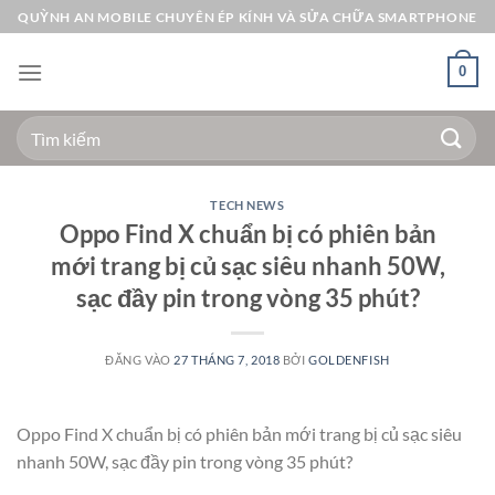
Bỏ
QUỲNH AN MOBILE CHUYÊN ÉP KÍNH VÀ SỬA CHỮA SMARTPHONE
qua
nội
0
dung
Tìm
kiếm:
TECH NEWS
Oppo Find X chuẩn bị có phiên bản
mới trang bị củ sạc siêu nhanh 50W,
sạc đầy pin trong vòng 35 phút?
ĐĂNG VÀO
27 THÁNG 7, 2018
BỞI
GOLDENFISH
Oppo Find X chuẩn bị có phiên bản mới trang bị củ sạc siêu
nhanh 50W, sạc đầy pin trong vòng 35 phút?