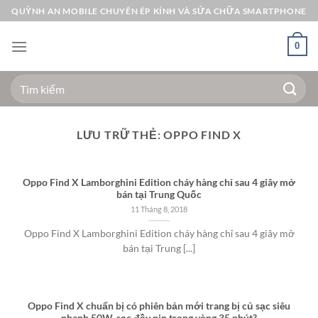
Bỏ
QUỲNH AN MOBILE CHUYÊN ÉP KÍNH VÀ SỬA CHỮA SMARTPHONE
qua
nội
0
dung
Tìm
kiếm:
LƯU TRỮ THẺ:
OPPO FIND X
Oppo Find X Lamborghini Edition cháy hàng chỉ sau 4 giây mở
bán tại Trung Quốc
11 Tháng 8, 2018
Oppo Find X Lamborghini Edition cháy hàng chỉ sau 4 giây mở
bán tại Trung [...]
Oppo Find X chuẩn bị có phiên bản mới trang bị củ sạc siêu