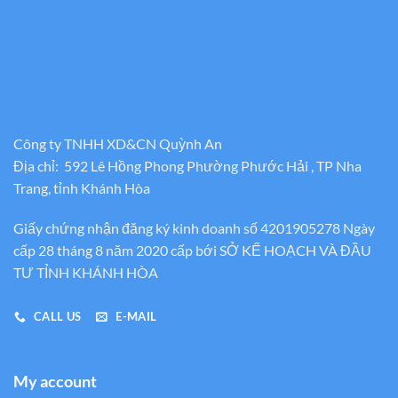
Công ty TNHH XD&CN Quỳnh An
Địa chỉ: 592 Lê Hồng Phong Phường Phước Hải , TP Nha
Trang, tỉnh Khánh Hòa
Giấy chứng nhận đăng ký kinh doanh số 4201905278 Ngày
cấp 28 tháng 8 năm 2020 cấp bới SỞ KẾ HOẠCH VÀ ĐẦU
TƯ TỈNH KHÁNH HÒA
CALL US
E-MAIL
My account