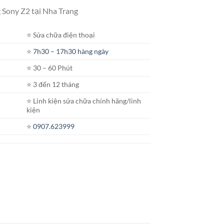
hiện
 Sony Z2 tại Nha Trang
tại
.
là:
⭐️ Sửa chữa điện thoại
450.000₫.
⭐️
7h30 – 17h30 hàng ngày
⭐️ 30 – 60 Phút
⭐️ 3 đến 12 tháng
⭐️ Linh kiện sửa chữa chính hãng/linh
kiện
⭐️
0907.623999