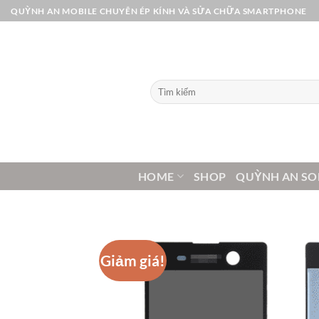
Bỏ
QUỲNH AN MOBILE CHUYÊN ÉP KÍNH VÀ SỬA CHỮA SMARTPHONE
qua
nội
dung
Tìm
kiếm:
HOME
SHOP
QUỲNH AN SO
Giảm giá!