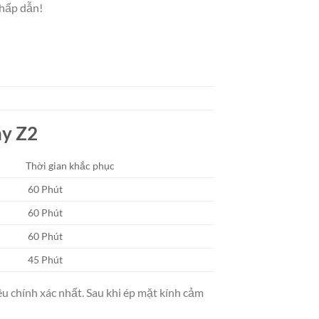
 hấp dẫn!
ny Z2
Thời gian khắc phục
60 Phút
60 Phút
60 Phút
45 Phút
u chính xác nhất. Sau khi ép mặt kính cảm