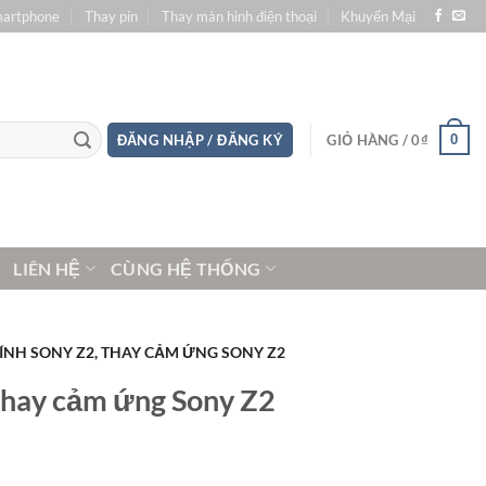
martphone
Thay pin
Thay màn hình điện thoại
Khuyến Mại
0
ĐĂNG NHẬP / ĐĂNG KÝ
GIỎ HÀNG /
0
₫
LIÊN HỆ
CÙNG HỆ THỐNG
KÍNH SONY Z2, THAY CẢM ỨNG SONY Z2
 thay cảm ứng Sony Z2
Giá