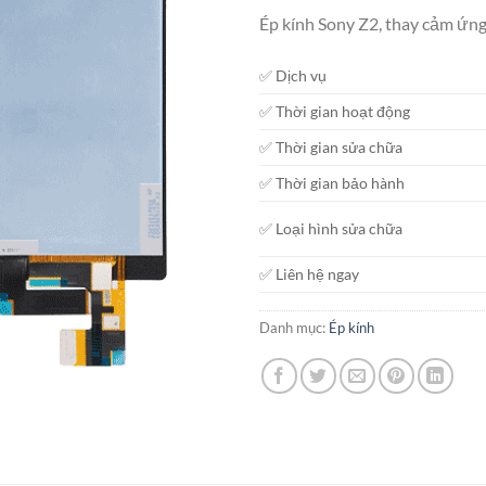
gốc
Ép kính Sony Z2, thay cảm ứng
là:
550.000₫
✅ Dịch vụ
✅ Thời gian hoạt động
✅ Thời gian sửa chữa
✅ Thời gian bảo hành
✅ Loại hình sửa chữa
✅ Liên hệ ngay
Danh mục:
Ép kính