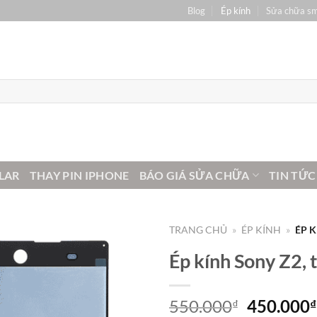
Blog
Ép kính
Sửa chữa s
LAR
THAY PIN IPHONE
BÁO GIÁ SỬA CHỮA
TIN TỨC
TRANG CHỦ
»
ÉP KÍNH
»
ÉP 
Ép kính Sony Z2,
Giá
550.000
450.000
₫
₫