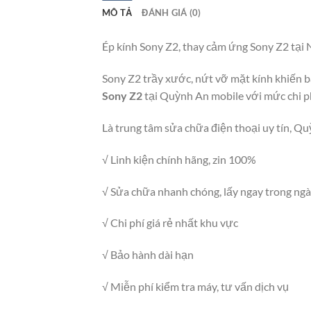
MÔ TẢ
ĐÁNH GIÁ (0)
Ép kính Sony Z2, thay cảm ứng Sony Z2 tại 
Sony Z2 trầy xước, nứt vỡ mặt kính khiến 
Sony Z2
tại Quỳnh An mobile với mức chi phí
Là trung tâm sửa chữa điện thoại uy tín, Qu
√ Linh kiện chính hãng, zin 100%
√ Sửa chữa nhanh chóng, lấy ngay trong ng
√ Chi phí giá rẻ nhất khu vực
√ Bảo hành dài hạn
√ Miễn phí kiểm tra máy, tư vấn dịch vụ