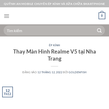
Bỏ
QUỲNH AN MOBILE CHUYÊN ÉP KÍNH VÀ SỬA CHỮA SMARTPHONE
qua
nội
0
dung
Tìm
kiếm:
ÉP KÍNH
Thay Màn Hình Realme V5 tại Nha
Trang
ĐĂNG VÀO
12 THÁNG 12, 2022
BỞI
GOLDENFISH
12
Th12