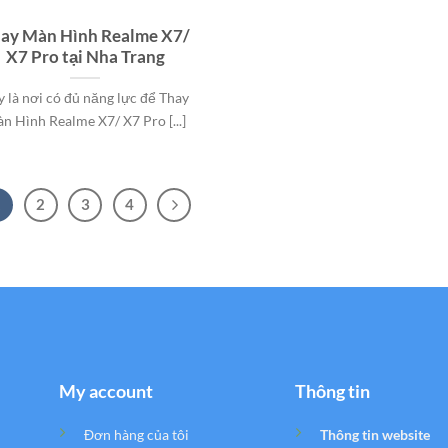
ay Màn Hình Realme X7/
X7 Pro tại Nha Trang
y là nơi có đủ năng lực để Thay
n Hình Realme X7/ X7 Pro [...]
1
2
3
4
My account
Thông tin
Đơn hàng của tôi
Thông tin website