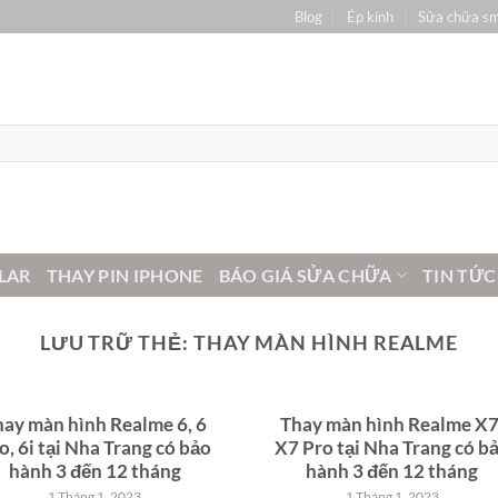
Blog
Ép kính
Sửa chữa s
LAR
THAY PIN IPHONE
BÁO GIÁ SỬA CHỮA
TIN TỨC
LƯU TRỮ THẺ:
THAY MÀN HÌNH REALME
hay màn hình Realme 6, 6
Thay màn hình Realme X7
o, 6i tại Nha Trang có bảo
X7 Pro tại Nha Trang có b
hành 3 đến 12 tháng
hành 3 đến 12 tháng
1 Tháng 1, 2023
1 Tháng 1, 2023