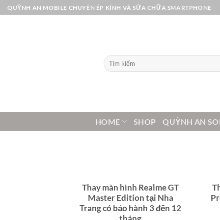
Bỏ
QUỲNH AN MOBILE CHUYÊN ÉP KÍNH VÀ SỬA CHỮA SMARTPHONE
qua
nội
dung
Tìm
kiếm:
HOME
SHOP
QUỲNH AN SO
Thay màn hình Realme GT
T
Master Edition tại Nha
Pr
Trang có bảo hành 3 đến 12
tháng