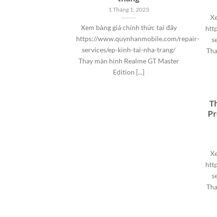
1 Tháng 1, 2023
Xe
Xem bảng giá chính thức tại đây
htt
https://www.quynhanmobile.com/repair-
s
services/ep-kinh-tai-nha-trang/
Tha
Thay màn hình Realme GT Master
Edition [...]
T
Pr
Xe
htt
s
Tha