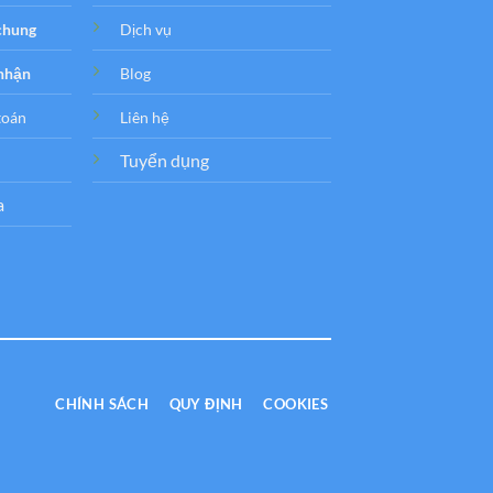
 chung
Dịch vụ
 nhận
Blog
toán
Liên hệ
Tuyển dụng
a
CHÍNH SÁCH
QUY ĐỊNH
COOKIES