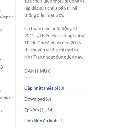
sửa chữa điện thoại di động và
lắp đặt sửa chữa bảo trì hệ
y
thống điện mặt trời.
/repair-
/
Có thâm niên hoạt động từ
ro
2012 tại Biên Hòa, Đồng Nai và
TP Hồ Chí Minh và đến 2015
thì chuyển về địa chỉ mới tại
Nha Trang hoạt động đến nay.
T
 3
DANH MỤC
Cập nhật thiết bị
(3)
y
/repair-
Download
(6)
/
Ép kính
(1.154)
ha
Linh kiện ép kính
(1)