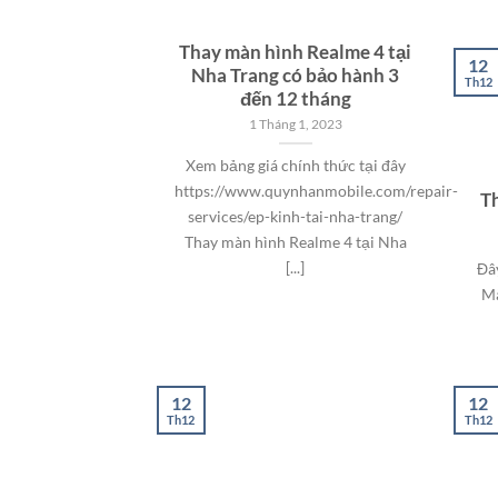
Thay màn hình Realme 4 tại
12
Nha Trang có bảo hành 3
Th12
đến 12 tháng
1 Tháng 1, 2023
Xem bảng giá chính thức tại đây
https://www.quynhanmobile.com/repair-
T
services/ep-kinh-tai-nha-trang/
Thay màn hình Realme 4 tại Nha
[...]
Đâ
Mà
12
12
Th12
Th12