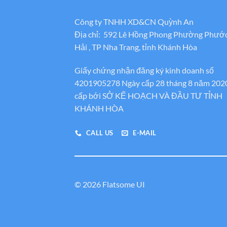
Công ty TNHH XD&CN Quỳnh An
Địa chỉ: 592 Lê Hồng Phong Phường Phướ
Hải , TP Nha Trang, tỉnh Khánh Hòa
Giấy chứng nhận đăng ký kinh doanh số
4201905278 Ngày cấp 28 tháng 8 năm 202
cấp bới SỞ KẾ HOẠCH VÀ ĐẦU TƯ TỈNH
KHÁNH HÒA
CALL US
E-MAIL
© 2026 Flatsome UI