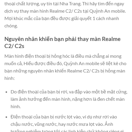
thoại chất lượng, uy tín tại Nha Trang. Thì hãy tìm đến ngay
dịch vụ thay màn hình Realme C2/ C2s tại Quỳnh An mobile.
Mọi khúc mắc của bạn đều được giải quyết 1 cách nhanh
chóng.
Nguyên nhân khiến bạn phải thay màn Realme
C2/ C2s
Màn hình điện thoại bị hỏng hóc là điều mà chẳng ai mong
muốn cả, Hiểu được điều đó, Quỳnh An mobile sẽ liệt kê cho
bạn những nguyên nhân khiến Realme C2/ C2s bị hỏng màn
hình:
Do điện thoại của bạn bị rơi, va đập vào một bề mặt cứng,
làm ảnh hưởng đến màn hình, nặng hơn là đen chết màn
hình.
Điện thoại của bạn bị nước lọt vào, ví dụ như rơi vào
chậu nước, vũng nước, hay nước mưa lọt vào. Ảnh
hưởng nghiệm trọng tới các linh kiện chứ không riêng gì