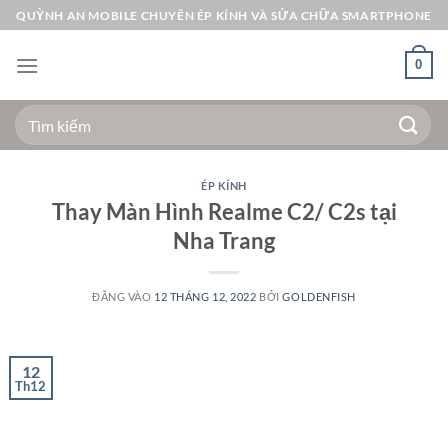
Bỏ
QUỲNH AN MOBILE CHUYÊN ÉP KÍNH VÀ SỬA CHỮA SMARTPHONE
qua
nội
0
dung
Tìm
kiếm:
ÉP KÍNH
Thay Màn Hình Realme C2/ C2s tại
Nha Trang
ĐĂNG VÀO
12 THÁNG 12, 2022
BỞI
GOLDENFISH
12
Th12