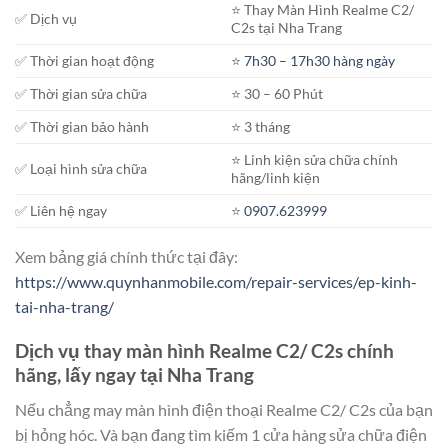
⭐️ Thay Màn Hình Realme C2/
✅ Dịch vụ
C2s tại Nha Trang
✅ Thời gian hoạt động
⭐️
7h30 – 17h30 hàng ngày
✅ Thời gian sửa chữa
⭐️ 30 – 60 Phút
✅ Thời gian bảo hành
⭐️ 3 tháng
⭐️ Linh kiện sửa chữa chính
✅ Loại hình sửa chữa
hãng/linh kiện
✅ Liên hệ ngay
⭐️
0907.623999
Xem bảng giá chính thức tại đây:
https://www.quynhanmobile.com/repair-services/ep-kinh-
tai-nha-trang/
Dịch vụ thay màn hình Realme C2/ C2s chính
hãng, lấy ngay tại Nha Trang
Nếu chẳng may màn hình điện thoại Realme C2/ C2s của bạn
bị hỏng hóc. Và bạn đang tìm kiếm 1 cửa hàng sửa chữa điện