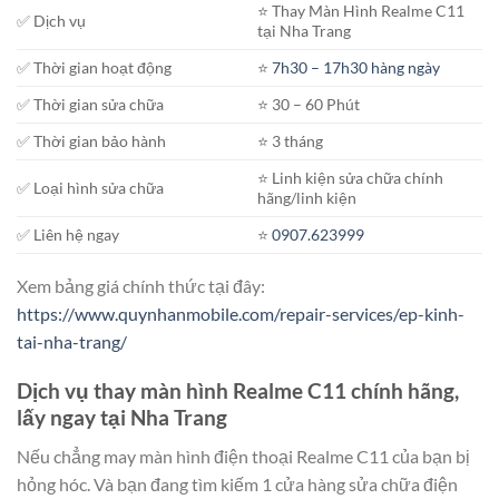
⭐️ Thay Màn Hình Realme C11
✅ Dịch vụ
tại Nha Trang
✅ Thời gian hoạt động
⭐️
7h30 – 17h30 hàng ngày
✅ Thời gian sửa chữa
⭐️ 30 – 60 Phút
✅ Thời gian bảo hành
⭐️ 3 tháng
⭐️ Linh kiện sửa chữa chính
✅ Loại hình sửa chữa
hãng/linh kiện
✅ Liên hệ ngay
⭐️
0907.623999
Xem bảng giá chính thức tại đây:
https://www.quynhanmobile.com/repair-services/ep-kinh-
tai-nha-trang/
Dịch vụ thay màn hình Realme C11 chính hãng,
lấy ngay tại Nha Trang
Nếu chẳng may màn hình điện thoại Realme C11 của bạn bị
hỏng hóc. Và bạn đang tìm kiếm 1 cửa hàng sửa chữa điện