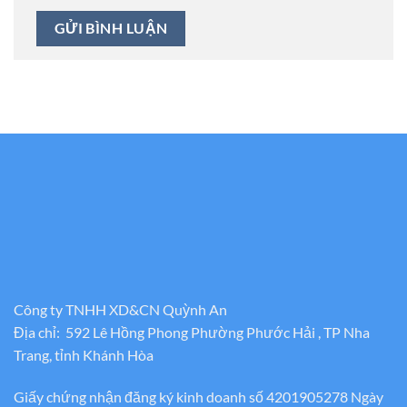
Công ty TNHH XD&CN Quỳnh An
Địa chỉ: 592 Lê Hồng Phong Phường Phước Hải , TP Nha
Trang, tỉnh Khánh Hòa
Giấy chứng nhận đăng ký kinh doanh số 4201905278 Ngày