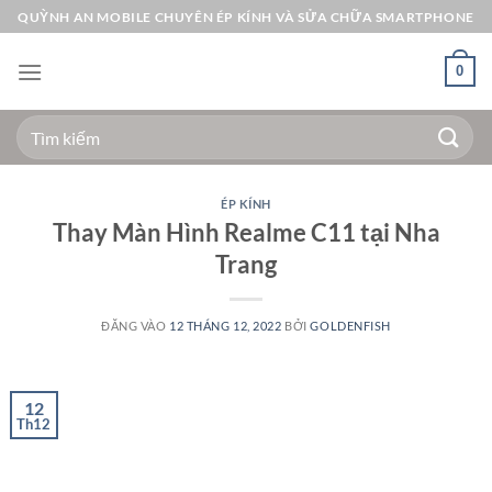
Bỏ
QUỲNH AN MOBILE CHUYÊN ÉP KÍNH VÀ SỬA CHỮA SMARTPHONE
qua
nội
0
dung
Tìm
kiếm:
ÉP KÍNH
Thay Màn Hình Realme C11 tại Nha
Trang
ĐĂNG VÀO
12 THÁNG 12, 2022
BỞI
GOLDENFISH
12
Th12