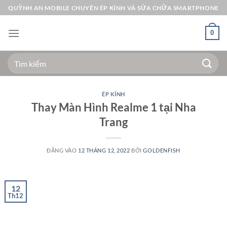
Bỏ
QUỲNH AN MOBILE CHUYÊN ÉP KÍNH VÀ SỬA CHỮA SMARTPHONE
qua
nội
0
dung
Tìm
kiếm:
ÉP KÍNH
Thay Màn Hình Realme 1 tại Nha
Trang
ĐĂNG VÀO
12 THÁNG 12, 2022
BỞI
GOLDENFISH
12
Th12