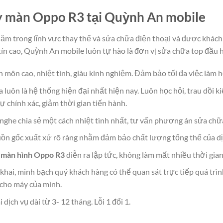
ay màn Oppo R3 tại Quỳnh An mobile
m trong lĩnh vực thay thế và sửa chữa điện thoại và được khách 
tín cao, Quỳnh An mobile luôn tự hào là đơn vị sửa chữa top đầu 
 môn cao, nhiệt tình, giàu kinh nghiệm. Đảm bảo tối đa việc làm 
uôn là hệ thống hiện đại nhất hiện nay. Luôn học hỏi, trau dồi k
 chính xác, giảm thời gian tiến hành.
nghe chia sẻ một cách nhiệt tình nhất, tư vấn phương án sửa chữ
guồn gốc xuất xứ rõ ràng nhằm đảm bảo chất lượng tổng thể của dị
 màn hình Oppo R3
diễn ra lập tức, không làm mất nhiều thời gia
khai, minh bạch quý khách hàng có thể quan sát trực tiếp quá trìn
n cho máy của mình.
ịch vụ dài từ 3- 12 tháng. Lỗi 1 đổi 1.