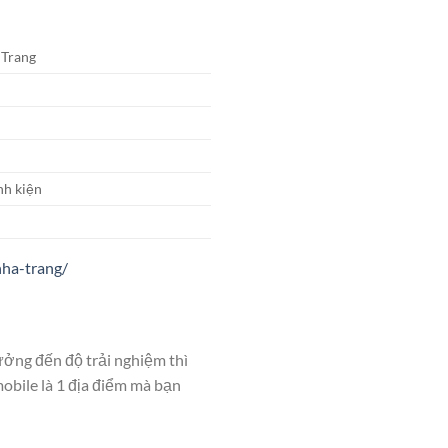
 Trang
nh kiện
nha-trang/
ởng đến độ trải nghiệm thì
obile là 1 địa điểm mà bạn