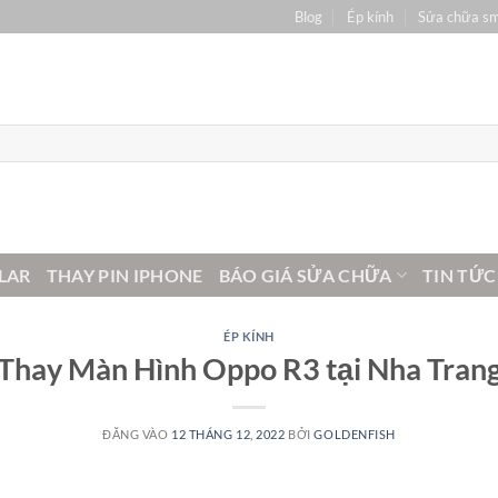
Blog
Ép kính
Sửa chữa s
LAR
THAY PIN IPHONE
BÁO GIÁ SỬA CHỮA
TIN TỨC
ÉP KÍNH
Thay Màn Hình Oppo R3 tại Nha Tran
ĐĂNG VÀO
12 THÁNG 12, 2022
BỞI
GOLDENFISH