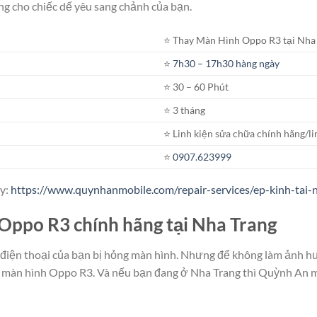
g cho chiếc dế yêu sang chảnh của bạn.
⭐️ Thay Màn Hình Oppo R3 tại Nha
⭐️
7h30 – 17h30 hàng ngày
⭐️ 30 – 60 Phút
⭐️ 3 tháng
⭐️ Linh kiện sửa chữa chính hãng/li
⭐️
0907.623999
ây:
https://www.quynhanmobile.com/repair-services/ep-kinh-tai-
Oppo R3 chính hãng tại Nha Trang
điện thoại của bạn bị hỏng màn hình. Nhưng để không làm ảnh hư
y màn hình Oppo R3. Và nếu bạn đang ở Nha Trang thì Quỳnh An m