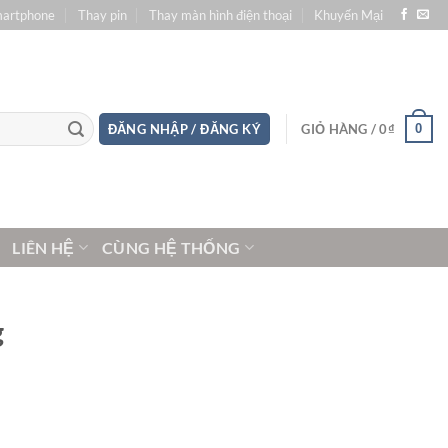
martphone
Thay pin
Thay màn hình điện thoại
Khuyến Mại
0
ĐĂNG NHẬP / ĐĂNG KÝ
GIỎ HÀNG /
0
₫
LIÊN HỆ
CÙNG HỆ THỐNG
g