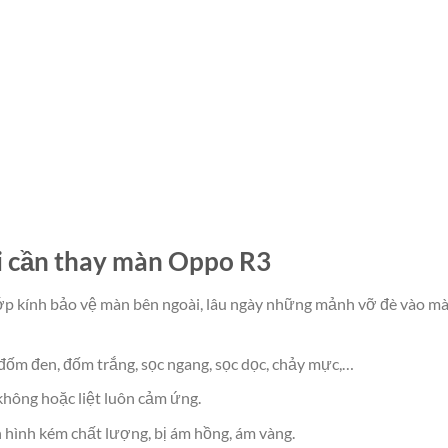
i cần thay màn Oppo R3
ớp kính bảo vệ màn bên ngoài, lâu ngày những mảnh vỡ đè vào mà
ốm đen, đốm trắng, sọc ngang, sọc dọc, chảy mực,…
không hoặc liệt luôn cảm ứng.
n hình kém chất lượng, bị ám hồng, ám vàng.