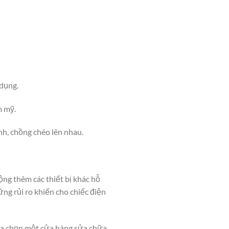
dụng.
m mỹ.
nh, chồng chéo lên nhau.
ng thêm các thiết bị khác hỗ
ng rủi ro khiến cho chiếc điện
 lựa chọn một cửa hàng sửa chữa