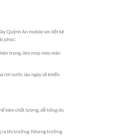
ây Quỳnh An mobile xin liệt kê
ắc phục:
n bên trong, làm móp méo màn
à rơi nước lâu ngày sẽ khiến
thế kém chất lượng, dễ hỏng dù
ung ra thị trường. Nhưng trường