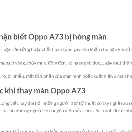
hận biết Oppo A73 bị hỏng màn
 loạn cảm ứng hoặc chết hoàn toàn gây khó khăn cho bạn khi sử 
mảng ố vàng, chảy mực, đốm đen, kẻ ngang kẻ dọc,… gây mất thẩ
õ, bị nhiễu, mất đi 1 phần của màn hình hoặc xuất hiện 2 màn hì
ớc khi thay màn Oppo A73
ông việc này đòi hỏi những người thợ kỹ thuật có tay nghề cao cộ
ày lại cho những người có chuyên môn sửa chữa. Sẽ tránh được nhữ
y tín:
Để tránh việc linh kiện bên trong của bạn bị tráo đổi, hãy