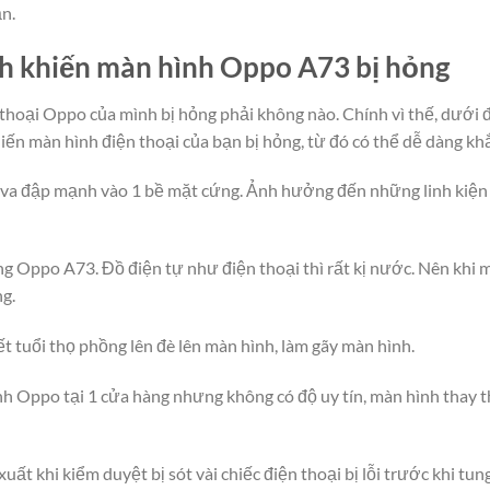
n.
h khiến màn hình Oppo A73 bị hỏng
thoại Oppo của mình bị hỏng phải không nào. Chính vì thế, dưới đ
ến màn hình điện thoại của bạn bị hỏng, từ đó có thể dễ dàng kh
bị va đập mạnh vào 1 bề mặt cứng. Ảnh hưởng đến những linh kiệ
g Oppo A73. Đồ điện tự như điện thoại thì rất kị nước. Nên khi m
g.
ết tuổi thọ phồng lên đè lên màn hình, làm gãy màn hình.
nh Oppo tại 1 cửa hàng nhưng không có độ uy tín, màn hình thay 
xuất khi kiểm duyệt bị sót vài chiếc điện thoại bị lỗi trước khi t