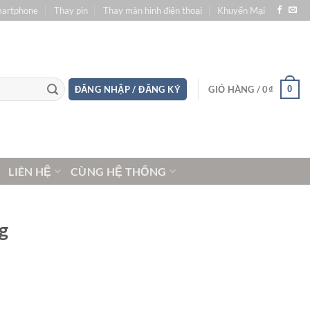
martphone
Thay pin
Thay màn hình điện thoại
Khuyến Mại
0
ĐĂNG NHẬP / ĐĂNG KÝ
GIỎ HÀNG /
0
₫
LIÊN HỆ
CÙNG HỆ THỐNG
g