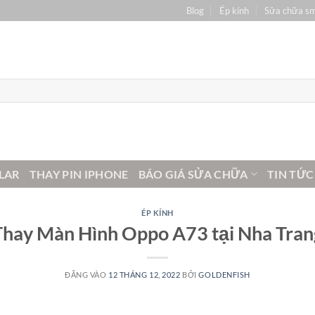
Blog
Ép kính
Sửa chữa s
LAR
THAY PIN IPHONE
BÁO GIÁ SỬA CHỮA
TIN TỨC
ÉP KÍNH
Thay Màn Hình Oppo A73 tại Nha Tran
ĐĂNG VÀO
12 THÁNG 12, 2022
BỞI
GOLDENFISH