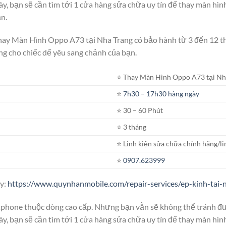
ày, bạn sẽ cần tìm tới 1 cửa hàng sửa chữa uy tín để thay màn hì
n.
Thay Màn Hình Oppo A73 tại Nha Trang có bảo hành từ 3 đến 12 t
g cho chiếc dế yêu sang chảnh của bạn.
⭐️ Thay Màn Hình Oppo A73 tại Nh
⭐️
7h30 – 17h30 hàng ngày
⭐️ 30 – 60 Phút
⭐️ 3 tháng
⭐️ Linh kiện sửa chữa chính hãng/li
⭐️
0907.623999
ây:
https://www.quynhanmobile.com/repair-services/ep-kinh-tai-
tphone thuộc dòng cao cấp. Nhưng bạn vẫn sẽ không thể tránh đư
ày, bạn sẽ cần tìm tới 1 cửa hàng sửa chữa uy tín để thay màn hì