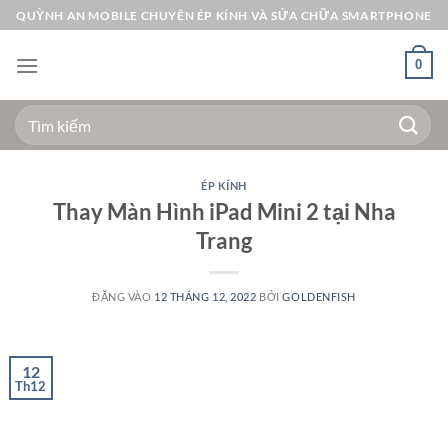
Bỏ
QUỲNH AN MOBILE CHUYÊN ÉP KÍNH VÀ SỬA CHỮA SMARTPHONE
qua
nội
0
dung
Tìm
kiếm:
ÉP KÍNH
Thay Màn Hình iPad Mini 2 tại Nha
Trang
ĐĂNG VÀO
12 THÁNG 12, 2022
BỞI
GOLDENFISH
12
Th12