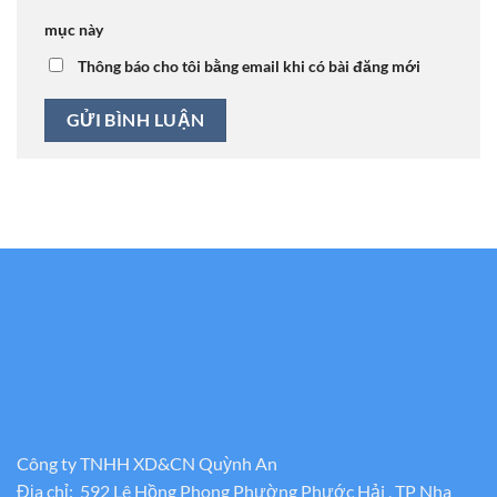
mục này
Thông báo cho tôi bằng email khi có bài đăng mới
Công ty TNHH XD&CN Quỳnh An
Địa chỉ: 592 Lê Hồng Phong Phường Phước Hải , TP Nha