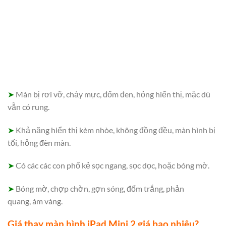
➤
Màn bị rơi vỡ, chảy mực, đốm đen, hỏng hiển thị, mặc dù
vẫn có rung.
➤
Khả năng hiển thị kèm nhòe, không đồng đều, màn hình bị
tối, hỏng đèn màn.
➤
Có các các con phố kẻ sọc ngang, sọc dọc, hoặc bóng mờ.
➤
Bóng mờ, chợp chờn, gợn sóng, đốm trắng, phản
quang, ám vàng.
Giá thay màn hình iPad Mini 2 giá bao nhiêu?