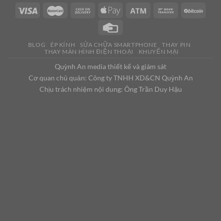
BLOG
ÉP KÍNH
SỬA CHỮA SMARTPHONE
THAY PIN
THAY MÀN HÌNH ĐIỆN THOẠI
KHUYẾN MẠI
Quỳnh An media thiết kế và giám sát
Cơ quan chủ quản: Công ty TNHH XD&CN Quỳnh An
Chịu trách nhiệm nội dung: Ông Trần Duy Hậu