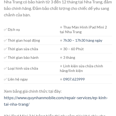
Nha Trang có bảo hành từ 3 đến 12 tháng tại Nha Trang, đảm
bảo chính hãng. Đảm bảo chất lượng cho chiếc dế yêu sang
chảnh của bạn.
⭐️ Thay Màn Hình iPad Mini 2
✅ Dịch vụ
tại Nha Trang
✅ Thời gian hoạt động
⭐️
7h30 – 17h30 hàng ngày
✅ Thời gian sửa chữa
⭐️ 30 – 60 Phút
✅ Thời gian bảo hành
⭐️ 3 tháng
⭐️ Linh kiện sửa chữa chính
✅ Loại hình sửa chữa
hãng/linh kiện
✅ Liên hệ ngay
⭐️
0907.623999
Xem bảng giá chính thức tại đây:
https://www.quynhanmobile.com/repair-services/ep-kinh-
tai-nha-trang/
Khi iPad Mini 2 bị hỏng hiển thị gây cảm giác khó chịu cho