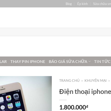
Blog
Ép kính
Sửa chữa s
LAR
THAY PIN IPHONE
BÁO GIÁ SỬA CHỮA
TIN TỨC
TRANG CHỦ
»
KHUYẾN MẠI
»
Điện thoại iphone
1.800.000
₫