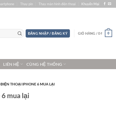
martphone
Thay pin
Thay màn hình điện thoại
Khuyến Mại
0
ĐĂNG NHẬP / ĐĂNG KÝ
GIỎ HÀNG /
0
₫
LIÊN HỆ
CÙNG HỆ THỐNG
ĐIỆN THOẠI IPHONE 6 MUA LẠI
 6 mua lại