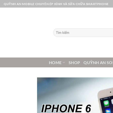
Bỏ
QUỲNH AN MOBILE CHUYÊN ÉP KÍNH VÀ SỬA CHỮA SMARTPHONE
qua
nội
dung
Tìm
kiếm:
HOME
SHOP
QUỲNH AN SO