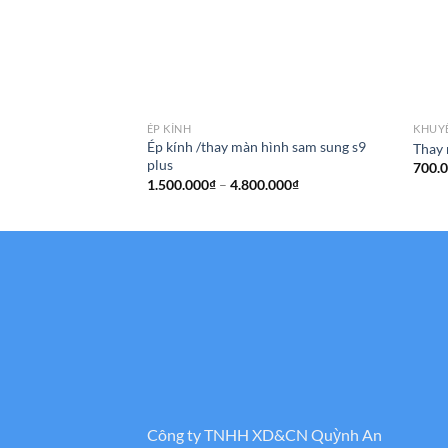
ÉP KÍNH
KHUY
Ép kính /thay màn hình sam sung s9
Thay 
plus
700.
Khoảng
1.500.000
₫
–
4.800.000
₫
giá:
từ
1.500.000₫
đến
4.800.000₫
Công ty TNHH XD&CN Quỳnh An