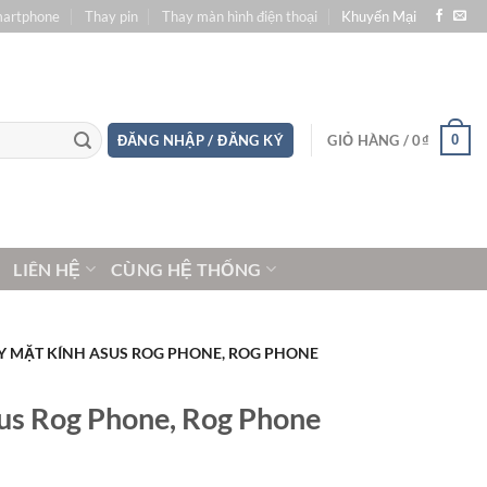
martphone
Thay pin
Thay màn hình điện thoại
Khuyến Mại
0
ĐĂNG NHẬP / ĐĂNG KÝ
GIỎ HÀNG /
0
₫
LIÊN HỆ
CÙNG HỆ THỐNG
Y MẶT KÍNH ASUS ROG PHONE, ROG PHONE
us Rog Phone, Rog Phone