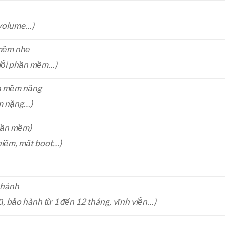
 volume…)
 mềm nhẹ
, lỗi phần mềm…)
ần mềm nặng
ềm nặng…)
hần mềm)
 hiếm, mất boot…)
 hành
cũ, bảo hành từ 1 đến 12 tháng, vĩnh viễn…)