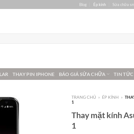
Blog
Ép kính
Sửa chữa s
LAR
THAY PIN IPHONE
BÁO GIÁ SỬA CHỮA
TIN TỨC
TRANG CHỦ
»
ÉP KÍNH
»
THA
1
Thay mặt kính As
1