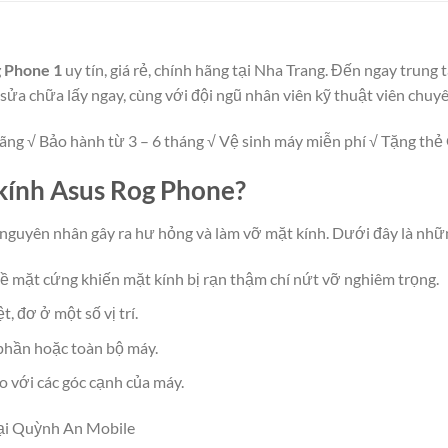
g Phone 1
uy tín, giá rẻ, chính hãng tại Nha Trang. Đến ngay tru
 sửa chữa lấy ngay, cùng với đội ngũ nhân viên kỹ thuật viên chuy
ãng √ Bảo hành từ 3 – 6 tháng √ Vệ sinh máy miễn phí √ Tặng thẻ G
 kính Asus Rog Phone?
ố nguyên nhân gây ra hư hỏng và làm vỡ mặt kính. Dưới đây là nh
bề mặt cứng khiến mặt kính bị rạn thậm chí nứt vỡ nghiêm trọng.
t, đơ ở một số vị trí.
t phần hoặc toàn bộ máy.
o với các góc cạnh của máy.
tại Quỳnh An Mobile