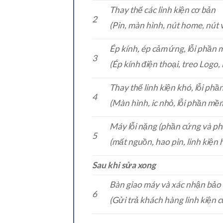
Thay thế các linh kiện cơ bản
2
(Pin, màn hình, nút home, nút
Ép kính, ép cảm ứng, lỗi phần
3
(Ép kính điện thoại, treo Logo
Thay thế linh kiện khó, lỗi ph
4
(Màn hình, ic nhỏ, lỗi phần m
Máy lỗi nặng (phần cứng và p
5
(mất nguồn, hao pin, linh kiện
Sau khi sửa xong
Bàn giao máy và xác nhận bảo
6
(Gửi trả khách hàng linh kiện 